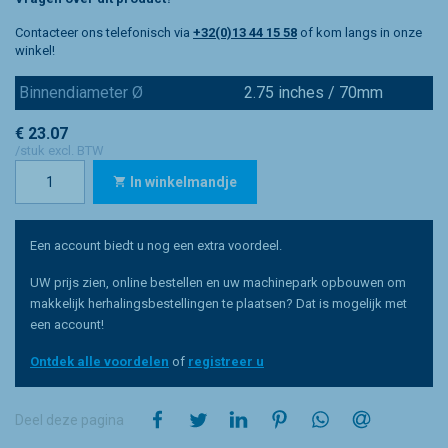
Contacteer ons telefonisch via
+32(0)13 44 15 58
of kom langs in onze
winkel!
Binnendiameter Ø
2.75 inches / 70mm
€ 23.07
/stuk excl. BTW
In winkelmandje
Een account biedt u nog een extra voordeel.
UW prijs zien, online bestellen en uw machinepark opbouwen om
makkelijk herhalingsbestellingen te plaatsen? Dat is mogelijk met
een account!
Ontdek alle voordelen
of
registreer u
op Facebook
op Twitter
op LinkedIn
op Pinterest
op WhatsApp
via e-mail
Deel deze pagina