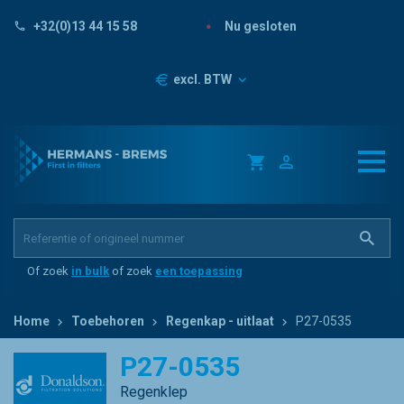
Nu gesloten
+32(0)13 44 15 58
Prijzen
excl. BTW
Of zoek
in bulk
of zoek
een toepassing
Home
Toebehoren
Regenkap - uitlaat
P27-0535
P27-0535
Regenklep