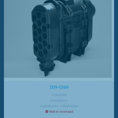
D09-0369
D09-0369
Donaldson
Toebehoren - Filterhuizen
Niet in voorraad