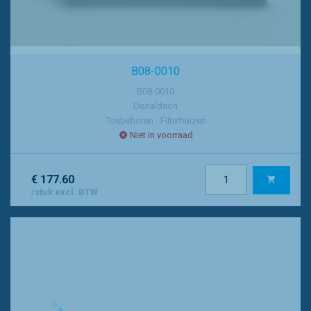
B08-0010
B08-0010
Donaldson
Toebehoren - Filterhuizen
Niet in voorraad
€ 177.60
/stuk excl. BTW