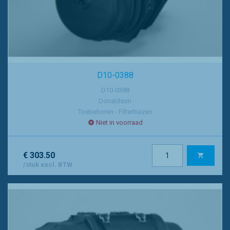
D10-0388
D10-0388
Donaldson
Toebehoren - Filterhuizen
Niet in voorraad
€ 303.50
/stuk excl. BTW