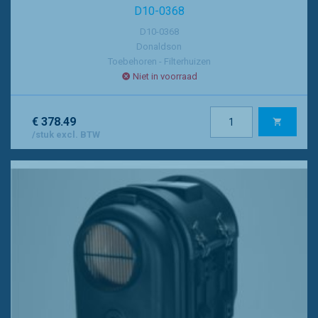
D10-0368
D10-0368
Donaldson
Toebehoren - Filterhuizen
Niet in voorraad
€ 378.49
/stuk excl. BTW