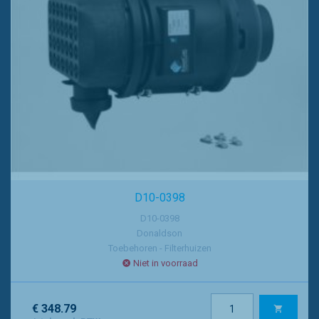
D10-0398
D10-0398
Donaldson
Toebehoren - Filterhuizen
Niet in voorraad
€ 348.79