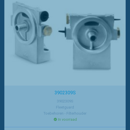
3902309S
3902309S
Fleetguard
Toebehoren - Filterhouder
In voorraad