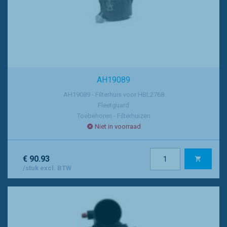
AH19089
AH19089 - Filterhuis voor HBL2768
Fleetguard
Toebehoren - Filterhuizen
Niet in voorraad
€ 90.93
/stuk excl. BTW