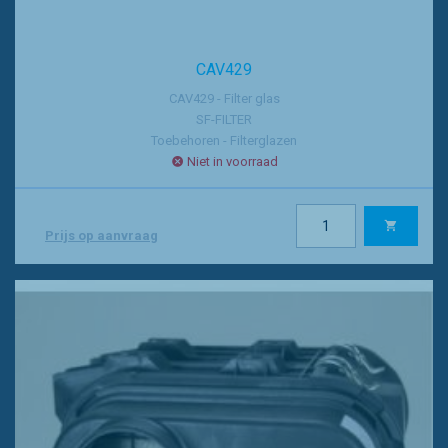
CAV429
CAV429 - Filter glas
SF-FILTER
Toebehoren - Filterglazen
Niet in voorraad
Prijs op aanvraag