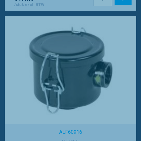
/stuk excl. BTW
ALF60916