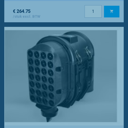
€ 264.75
/stuk excl. BTW