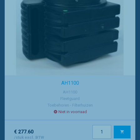
AH1100
AH1100
Fleetguard
Toebehoren - Filterhuizen
Niet in voorraad
€ 277.60
/stuk excl. BTW