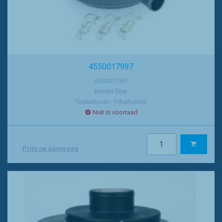
4550017997
4550017997
MANN filter
Toebehoren - Filterhuizen
Niet in voorraad
Prijs op aanvraag