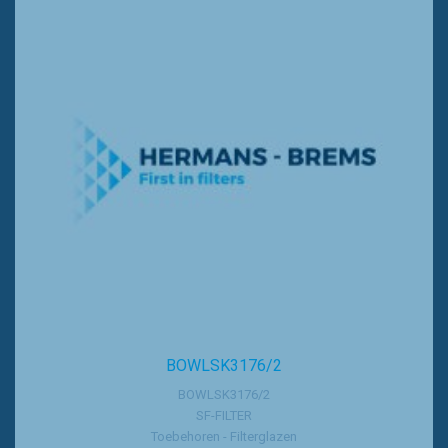
BOWLSK3176/2
BOWLSK3176/2
SF-FILTER
Toebehoren - Filterglazen