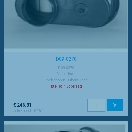
D09-0270
D09-0270
Donaldson
Toebehoren - Filterhuizen
Niet in voorraad
€ 246.81
/stuk excl. BTW