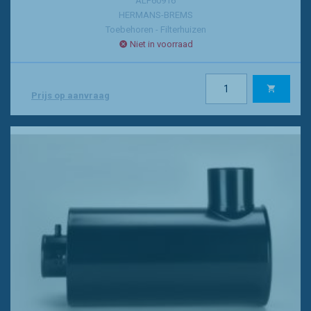
ALF60916
HERMANS-BREMS
Toebehoren - Filterhuizen
Niet in voorraad
Prijs op aanvraag