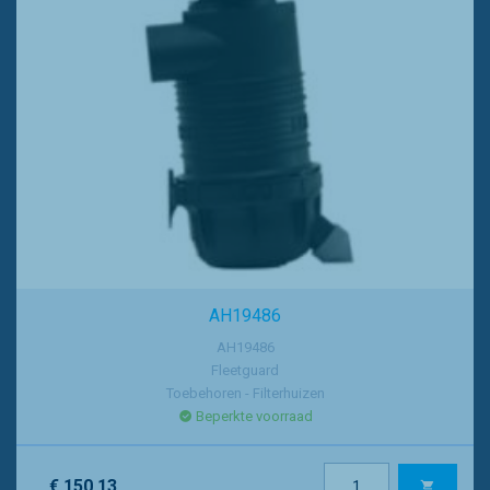
AH19486
AH19486
Fleetguard
Toebehoren - Filterhuizen
Beperkte voorraad
€ 150.13