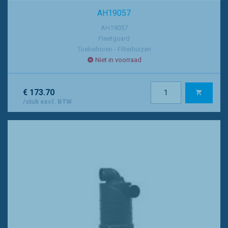
AH19057
AH19057
Fleetguard
Toebehoren - Filterhuizen
Niet in voorraad
€ 173.70
/stuk excl. BTW