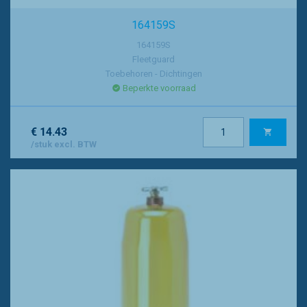
164159S
164159S
Fleetguard
Toebehoren - Dichtingen
Beperkte voorraad
€ 14.43
/stuk excl. BTW