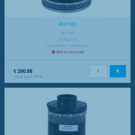
AH1183
AH1183
Fleetguard
Toebehoren - Filterhuizen
Niet in voorraad
€ 280.88
/stuk excl. BTW