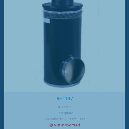
AH1197
AH1197
Fleetguard
Toebehoren - Filterhuizen
Niet in voorraad