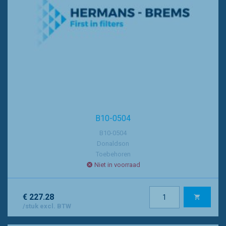
B10-0504
B10-0504
Donaldson
Toebehoren
Niet in voorraad
€ 227.28
/stuk excl. BTW