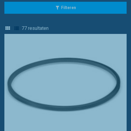
Filteren
77
resultaten