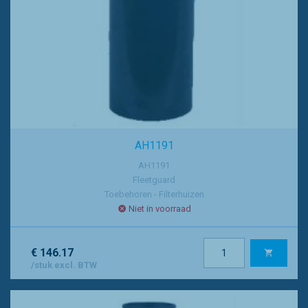
AH1191
AH1191
Fleetguard
Toebehoren - Filterhuizen
Niet in voorraad
€ 146.17
/stuk excl. BTW