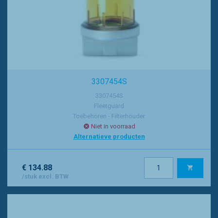
3307454S
3307454S
Fleetguard
Toebehoren - Filterhouder
Niet in voorraad
Alternatieve producten
€ 134.88
/stuk excl. BTW