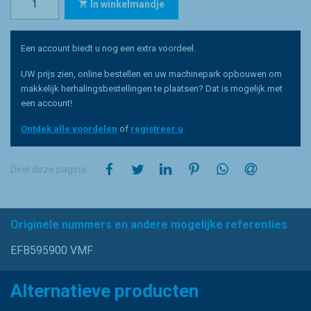
In winkelmandje
Een account biedt u nog een extra voordeel.
UW prijs zien, online bestellen en uw machinepark opbouwen om
makkelijk herhalingsbestellingen te plaatsen? Dat is mogelijk met
een account!
Ontdek alle voordelen
of
registreer u
op Facebook
op Twitter
op LinkedIn
op Pinterest
op WhatsApp
via e-mail
Deel deze pagina
Originele nummers en andere mogelijke referenties
EFB595900 VMF
Alternatieve producten