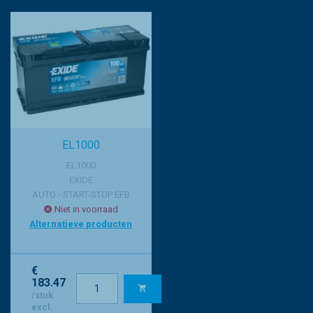
EL1000
EL1000
EXIDE
AUTO - START-STOP EFB
Niet in voorraad
Alternatieve producten
€
183.47
/stuk
excl.