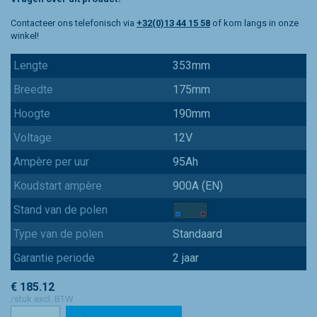
Contacteer ons telefonisch via
+32(0)13 44 15 58
of kom langs in onze
winkel!
Lengte
353mm
Breedte
175mm
Hoogte
190mm
Voltage
12V
Ampère per uur
95Ah
Koudstart ampère
900A (EN)
Stand van de polen
Type van de polen
Standaard
Garantie periode
2 jaar
€ 185.12
/stuk excl. BTW