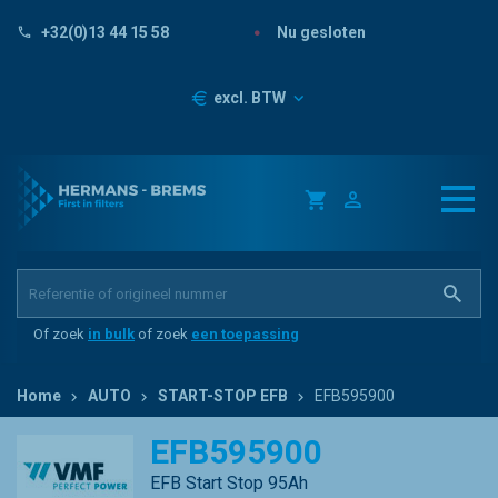
Nu gesloten
+32(0)13 44 15 58
Prijzen
excl. BTW
Of zoek
in bulk
of zoek
een toepassing
Home
AUTO
START-STOP EFB
EFB595900
EFB595900
EFB Start Stop 95Ah