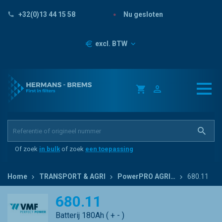
Nu gesloten
+32(0)13 44 15 58
Prijzen
excl. BTW
Of zoek
in bulk
of zoek
een toepassing
Home
TRANSPORT & AGRI
PowerPRO AGRI…
680.11
680.11
Batterij 180Ah ( + - )