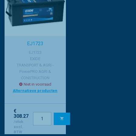
EJ1723
EJ1723
EXIDE
TRANSPORT & AGRI -
PowerPRO AGRI &
CONSTRUCTION
Niet in voorraad
Alternatieve producten
€
308.27
/stuk
excl.
BTW