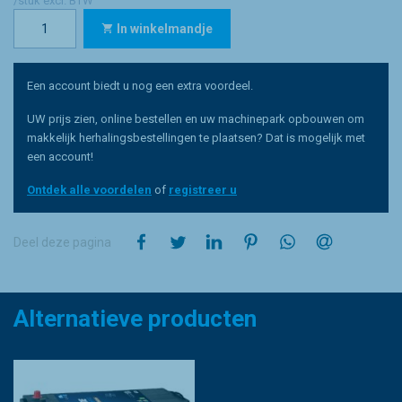
/stuk excl. BTW
In winkelmandje
Een account biedt u nog een extra voordeel.
UW prijs zien, online bestellen en uw machinepark opbouwen om
makkelijk herhalingsbestellingen te plaatsen? Dat is mogelijk met
een account!
Ontdek alle voordelen
of
registreer u
op Facebook
op Twitter
op LinkedIn
op Pinterest
op WhatsApp
via e-mail
Deel deze pagina
Alternatieve producten