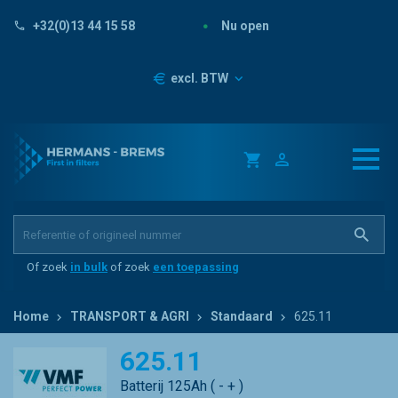
Nu open
+32(0)13 44 15 58
Prijzen
excl. BTW
Of zoek
in bulk
of zoek
een toepassing
Home
TRANSPORT & AGRI
Standaard
625.11
625.11
Batterij 125Ah ( - + )