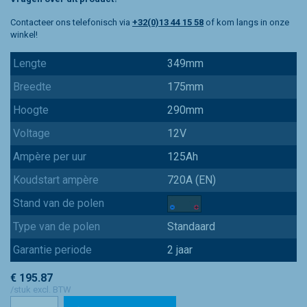
Contacteer ons telefonisch via
+32(0)13 44 15 58
of kom langs in onze
winkel!
Lengte
349mm
Breedte
175mm
Hoogte
290mm
Voltage
12V
Ampère per uur
125Ah
Koudstart ampère
720A (EN)
Stand van de polen
Type van de polen
Standaard
Garantie periode
2 jaar
€ 195.87
/stuk excl. BTW