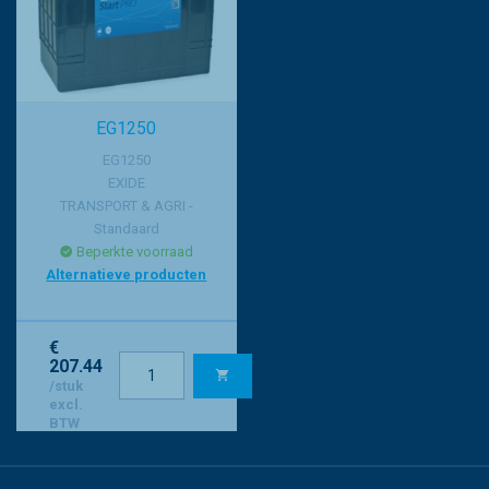
EG1250
EG1250
EXIDE
TRANSPORT & AGRI -
Standaard
Beperkte voorraad
Alternatieve producten
€
207.44
/stuk
excl.
BTW