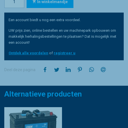
In winkelmandje
Een account biedt u nog een extra voordeel.
UW prijs zien, online bestellen en uw machinepark opbouwen om
makkelijk herhalingsbestellingen te plaatsen? Dat is mogelijk met
een account!
Ontdek alle voordelen
of
registreer u
op Facebook
op Twitter
op LinkedIn
op Pinterest
op WhatsApp
via e-mail
Deel deze pagina
Alternatieve producten