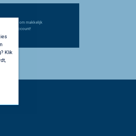
k opbouwen om makkelijk
k met een account!
kies
an
? Klik
In
interest
op WhatsApp
via e-mail
dt,