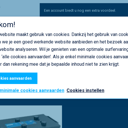
s
Een account biedt u nog een extra voordeel.
UW prijs zien, online bestellen en uw machinepar
kom!
herhalingsbestellingen te plaatsen? Dat is mogelij
ebsite maakt gebruik van cookies. Dankzij het gebruik van coo
Ontdek alle voordelen
of
registreer u
 we je een goed werkende website aanbieden en het bezoek a
ebsite analyseren. Wil je genieten van een optimale surfervaring
op Facebook
op Twitter
op Linked
op P
Deel deze pagina
 ‘alle cookies aanvaarden’. Als je enkel minimale cookies aanvaar
r dan rekening mee dat je bepaalde inhoud niet te zien krijgt.
kies aanvaarden
 minimale cookies aanvaarden
Cookies instellen