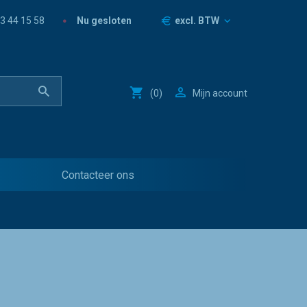
Prijzen
Nu gesloten
3 44 15 58
excl. BTW
(
0
)
Mijn account
Contacteer ons