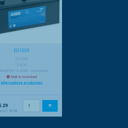
EG1203
EG1203
EXIDE
ANSPORT & AGRI - Standaard
Niet in voorraad
Alternatieve producten
5.29
 excl. BTW