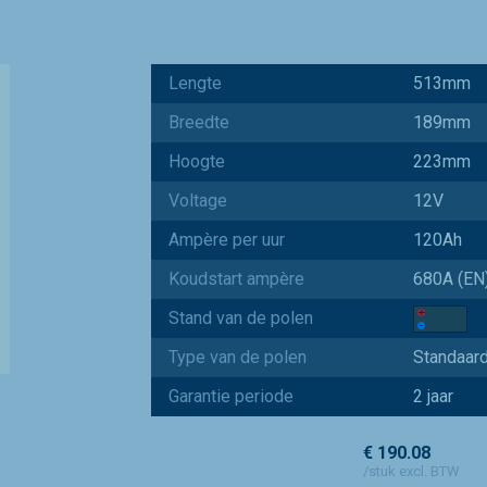
Lengte
513mm
Breedte
189mm
Hoogte
223mm
Voltage
12V
Ampère per uur
120Ah
Koudstart ampère
680A (EN
Stand van de polen
Type van de polen
Standaar
Garantie periode
2 jaar
€ 190.08
/stuk excl. BTW