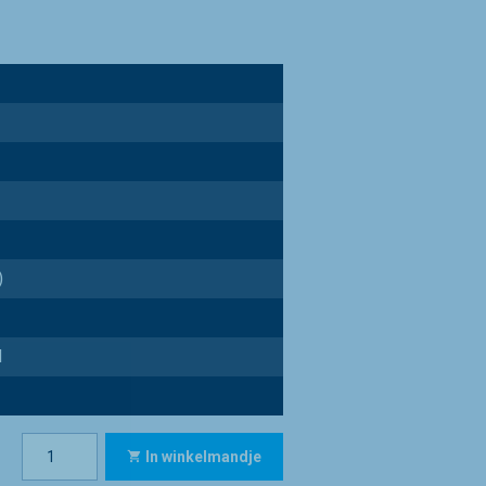
)
d
In winkelmandje