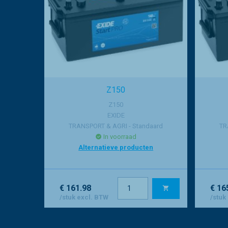
Z150
Z150
EXIDE
TRANSPORT & AGRI - Standaard
TR
In voorraad
Alternatieve producten
€ 161.98
€ 16
/stuk excl. BTW
/stuk