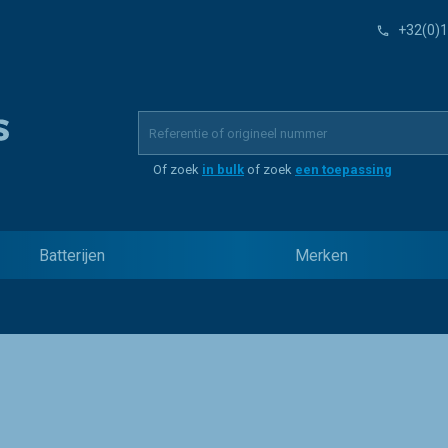
+32(0)1
Of zoek
in bulk
of zoek
een toepassing
Batterijen
Merken