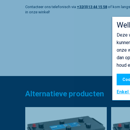
Contacteer ons telefonisch via
+32(0)13 44 15 58
of kom lang
in onze winkel!
Wel
Deze w
kunnen
onze w
dan op
houd e
Coo
Enkel
Alternatieve producten