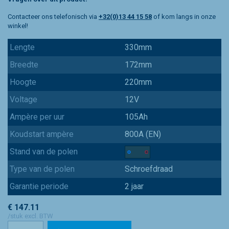
Contacteer ons telefonisch via
+32(0)13 44 15 58
of kom langs in onze
winkel!
Lengte
330mm
Breedte
172mm
Hoogte
220mm
Voltage
12V
Ampère per uur
105Ah
Koudstart ampère
800A (EN)
Stand van de polen
Type van de polen
Schroefdraad
Garantie periode
2 jaar
€ 147.11
/stuk excl. BTW