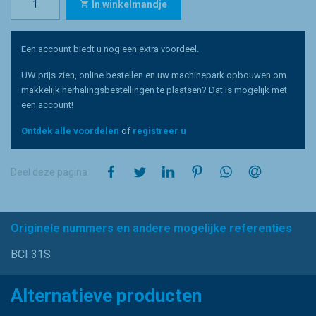
In winkelmandje
Een account biedt u nog een extra voordeel.
UW prijs zien, online bestellen en uw machinepark opbouwen om
makkelijk herhalingsbestellingen te plaatsen? Dat is mogelijk met
een account!
Ontdek alle voordelen
of
registreer u
op Facebook
op Twitter
op LinkedIn
op Pinterest
op WhatsApp
via e-mail
Deel deze pagina
Originele nummers en andere mogelijke referenties
BCI 31S
Alternatieve producten