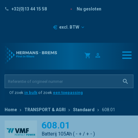
Nu gesloten
+32(0)13 44 15 58
Prijzen
excl. BTW
Of zoek
in bulk
of zoek
een toepassing
Home
TRANSPORT & AGRI
Standaard
608.01
608.01
Batterij 105Ah ( - + / + - )