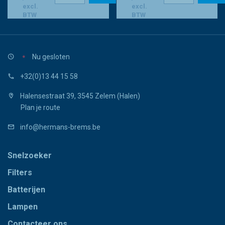
excl.
excl.
BTW
BTW
Nu gesloten
+32(0)13 44 15 58
Halensestraat 39, 3545 Zelem (Halen)
Plan je route
info@hermans-brems.be
Snelzoeker
Filters
Batterijen
Lampen
Contacteer ons