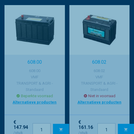
608.00
608.02
608.00
608.02
VMF
VMF
TRANSPORT & AGRI -
TRANSPORT & AGRI -
Standaard
Standaard
Beperkte voorraad
Niet in voorraad
Alternatieve producten
Alternatieve producten
€
€
147.94
161.16
/stuk
/stuk