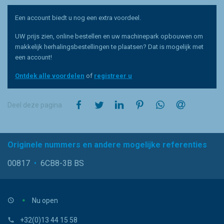
Een account biedt u nog een extra voordeel.
UW prijs zien, online bestellen en uw machinepark opbouwen om
makkelijk herhalingsbestellingen te plaatsen? Dat is mogelijk met
een account!
Ontdek alle voordelen
of
registreer u
op Facebook
op Twitter
op LinkedIn
op Pinterest
op WhatsApp
via e-mail
Deel deze pagina
Originele nummers en andere mogelijke referenties
00817
•
6CB8-3B BS
Nu open
+32(0)13 44 15 58