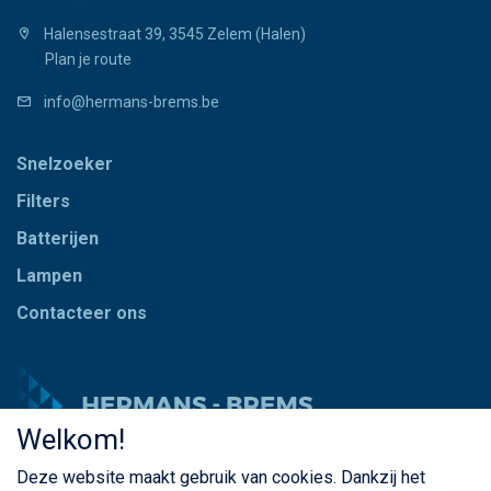
Halensestraat 39, 3545 Zelem (Halen)
Plan je route
info@hermans-brems.be
Snelzoeker
Filters
Batterijen
Lampen
Contacteer ons
Welkom!
Deze website maakt gebruik van cookies. Dankzij het
© Copyright Hermans - Brems 2026. Alle rechten