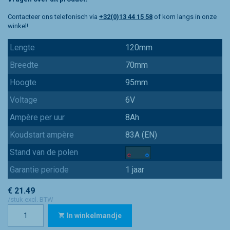
Contacteer ons telefonisch via
+32(0)13 44 15 58
of kom langs in onze
winkel!
Lengte
120mm
Breedte
70mm
Hoogte
95mm
Voltage
6V
Ampère per uur
8Ah
Koudstart ampère
83A (EN)
Stand van de polen
Garantie periode
1 jaar
€ 21.49
/stuk excl. BTW
In winkelmandje