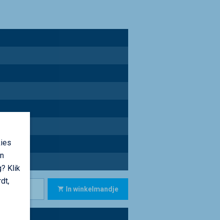
kies
an
? Klik
dt,
In winkelmandje