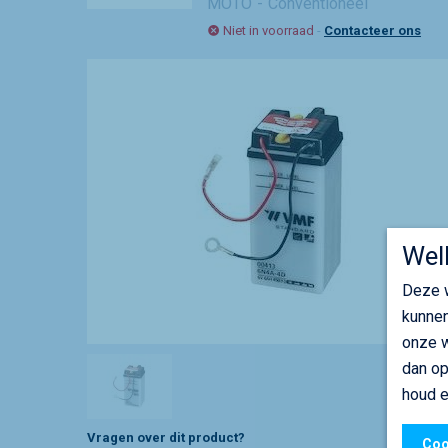
MOTO
Conventioneel
Niet in voorraad
-
Contacteer ons
Wel
Deze w
kunnen
onze w
dan op
houd e
Vragen over dit product?
Coo