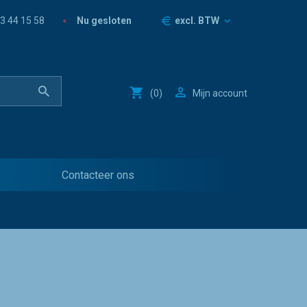
Prijzen
Nu gesloten
3 44 15 58
excl. BTW
(
0
)
Mijn account
Contacteer ons