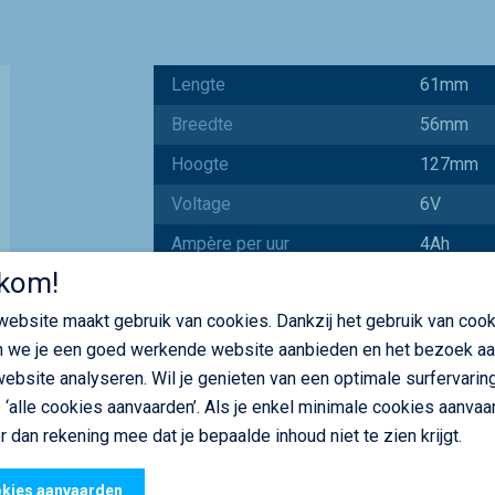
Lengte
61mm
Breedte
56mm
Hoogte
127mm
Voltage
6V
Ampère per uur
4Ah
kom!
Koudstart ampère
45A (EN)
ebsite maakt gebruik van cookies. Dankzij het gebruik van coo
Stand van de polen
 we je een goed werkende website aanbieden en het bezoek a
Garantie periode
1 jaar
ebsite analyseren. Wil je genieten van een optimale surfervaring
 ‘alle cookies aanvaarden’. Als je enkel minimale cookies aanvaar
€ 13.22
r dan rekening mee dat je bepaalde inhoud niet te zien krijgt.
/stuk excl. BTW
kies aanvaarden