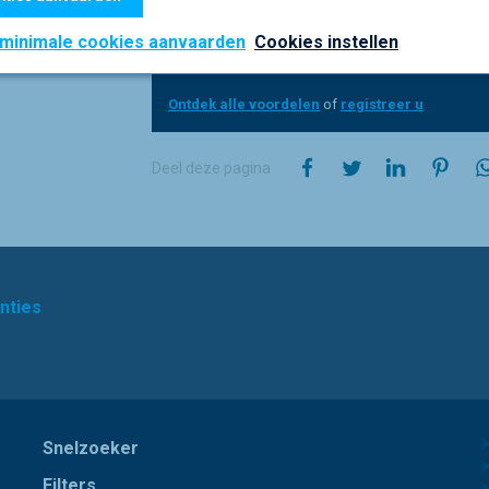
Een account biedt u nog een extra voordeel.
s
 minimale cookies aanvaarden
Cookies instellen
UW prijs zien, online bestellen en uw machinepar
herhalingsbestellingen te plaatsen? Dat is mogelij
Ontdek alle voordelen
of
registreer u
op Facebook
op Twitter
op Linked
op P
Deel deze pagina
nties
Snelzoeker
Filters