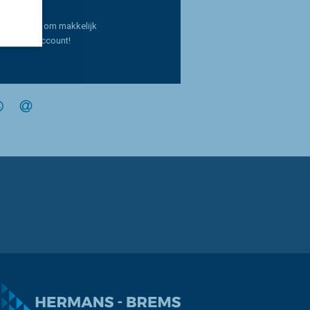
k opbouwen om makkelijk
k met een account!
In
interest
op WhatsApp
via e-mail