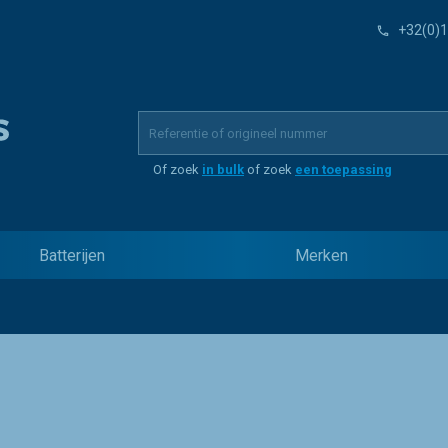
+32(0)1
Of zoek
in bulk
of zoek
een toepassing
Batterijen
Merken