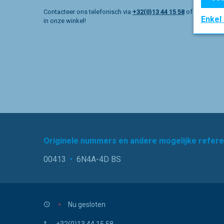
Contacteer ons telefonisch via
+32(0)13 44 15 58
of kom lang
Enkel
in onze winkel!
Originele nummers en andere mogelijke refere
00413
•
6N4A-4D BS
Nu gesloten
+32(0)13 44 15 58