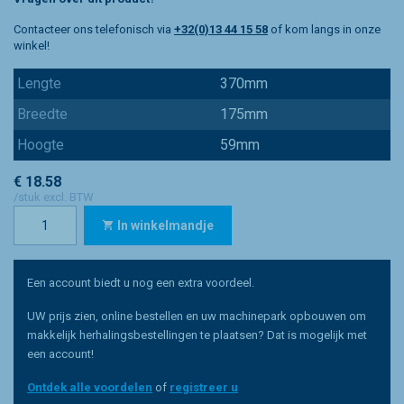
Contacteer ons telefonisch via
+32(0)13 44 15 58
of kom langs in onze
winkel!
Lengte
370mm
Breedte
175mm
Hoogte
59mm
€ 18.58
/stuk excl. BTW
In winkelmandje
Een account biedt u nog een extra voordeel.
UW prijs zien, online bestellen en uw machinepark opbouwen om
makkelijk herhalingsbestellingen te plaatsen? Dat is mogelijk met
een account!
Ontdek alle voordelen
of
registreer u