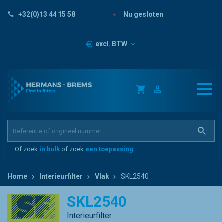
Nu gesloten
+32(0)13 44 15 58
Prijzen
excl. BTW
Of zoek
in bulk
of zoek
een toepassing
Home
Interieurfilter
Vlak
SKL2540
SKL2540
Interieurfilter