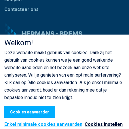
DEUTZ (K H D) AGROTRON (MK3) AGROTRON 175 1.98-
Contacteer ons
Deutz BF6M1013EC
DEUTZ (K H D) AGROTRON (MK3) AGROTRON 200 1.98-
Deutz BF6M1013EC
DEUTZ (K H D) AGROTRON (MK3) AGROTRON 210 5.03-
Welkom!
Deutz BF 6M1013FC
DEUTZ (K H D) AGROTRON (MK3) AGROTRON 230 98-
Deze website maakt gebruik van cookies. Dankzij het
© Copyright Hermans - Brems 2026. Alle rechten
7.03 Deutz BF6M1013FC
gebruik van cookies kunnen we je een goed werkende
voorbehouden
DEUTZ (K H D) AGROTRON (MK3) AGROTRON 235 5.03-
website aanbieden en het bezoek aan onze website
BE 0435 787 841
Deutz BF 1013FC
analyseren. Wil je genieten van een optimale surfervaring?
DEUTZ (K H D) AGROTRON (MK3) AGROTRON 260 98-
Klik dan op ‘alle cookies aanvaarden’. Als je enkel minimale
7.03 Deutz BF6M1013FC
cookies aanvaardt, houd er dan rekening mee dat je
DEUTZ (K H D) AGROTRON (MK3) AGROTRON 265 5.03-
bepaalde inhoud niet te zien krijgt.
Privacybeleid
Cookiebeleid
Algemene voorwaarden
Deutz BF 6M1013FC
webdesign
© Sanmax Projects
DEUTZ (K H D) AGROTRON (MK3) AGROTRON 4.100
Cookies aanvaarden
Deutz BF4M1012EC
Enkel minimale cookies aanvaarden
Cookies instellen
DEUTZ (K H D) AGROTRON (MK3) AGROTRON 4.70 S ,