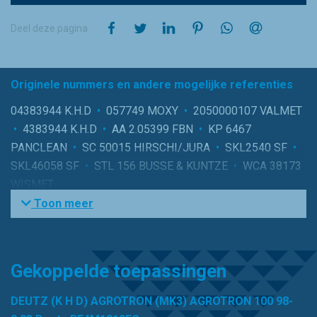
op Facebook
op Twitter
op LinkedIn
op Pinterest
op WhatsApp
via e-mail
Deel deze pagina
Originele nummers en andere mogelijke referenties
04383944 K.H.D
•
057749 MOXY
•
2050000107 VALMET
•
4383944 K.H.D
•
AA 2.05399 FBN
•
KP 6467
PANCLEAN
•
SC 50015 HIRSCHI/JURA
•
SKL2540 SF
•
SKL46058 SF
•
STL 156 BUSSE & KUNTZE
•
WCA 38173
WISMET
Toon meer
Gekoppelde toepassingen
DEUTZ (K H D) AGROTRON (MK3) AGROTRON 100 98-