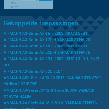
excl.
PF 7869 BALDWIN
•
RB101-51280 KUBOTA
•
BTW
RB10151282 KUBOTA
•
RD819-5128-0 KUBOTA
•
RD819-51280 KOMATSU
•
SK3685 SF
•
SN 21581
Gekoppelde toepassingen
HIRSCHI/JURA
•
STK 061 BUSSE & KUNTZE
•
TE53980
TERBERG
•
TY17108155910 TAKEUCHI
•
AIRMANN AX-Serie AX 16-3 2003- ISUZU 3YB1
VV17108155910 NEW HOLLAND
•
VV7108155910P
•
W
AIRMANN AX-Serie AX 17U-4 YANMAR 3TNV-70
171081-55910 CASE-STEYR
•
W 171081-55910 KOBELCO
AIRMANN AX-Serie AX 18-3 2003- ISUZU 3YB1
•
WFU 37403 WISMET
•
WGF 9302 WOODGATE
•
XFS
AIRMANN AX-Serie AX 22U-4 YANMAR 3TNV-76
02460 FBN
•
XJAF02176 HYUNDAI
•
XJBT-02500 CASE
AIRMANN AX-Serie AX 29 U 2002- ISUZU 3LD 1 ISUZU
•
XJBT02500PB HYUNDAI
•
XJDH 01918 HYUNDAI IND.
3LD 1
•
XJDH 03076 HYUNDAI IND.
•
YM171081-55910
AIRMANN AX-Serie AX 32U 3LD1
KOMATSU
•
YM171081-55910 YANMAR
•
YMR 000341
AMMANN ARX-Serie ARX 20 2013- YANMAR 3TNV76P
FAI
•
YNM129335-55780 YANMAR
YANMAR 3TNV76P
AMMANN AV-Serie AV 12-2 Serie 20000- YANMAR
3TNV76-NAMM
AMMANN AV-Serie AV 16-2 2010- YANMAR 3TNV76