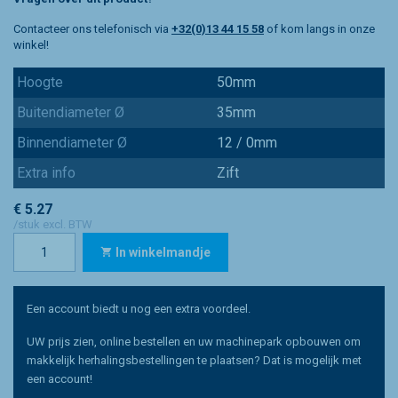
Contacteer ons telefonisch via
+32(0)13 44 15 58
of kom langs in onze
winkel!
Hoogte
50mm
Buitendiameter Ø
35mm
Binnendiameter Ø
12 / 0mm
Extra info
Zift
€ 5.27
/stuk excl. BTW
In winkelmandje
Een account biedt u nog een extra voordeel.
UW prijs zien, online bestellen en uw machinepark opbouwen om
makkelijk herhalingsbestellingen te plaatsen? Dat is mogelijk met
een account!