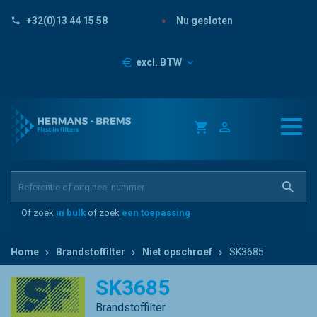
Nu gesloten
+32(0)13 44 15 58
Prijzen
excl. BTW
Of zoek
in bulk
of zoek
een toepassing
Home
Brandstoffilter
Niet opschroef
SK3685
SK3685
Brandstoffilter