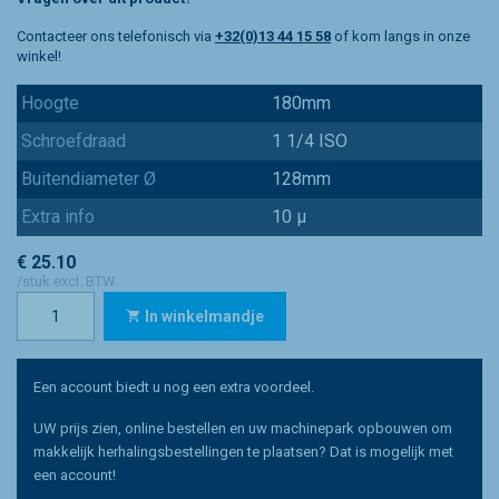
Contacteer ons telefonisch via
+32(0)13 44 15 58
of kom langs in onze
winkel!
Hoogte
180mm
Schroefdraad
1 1/4 ISO
Buitendiameter Ø
128mm
Extra info
10 µ
€ 25.10
/stuk excl. BTW
In winkelmandje
Een account biedt u nog een extra voordeel.
UW prijs zien, online bestellen en uw machinepark opbouwen om
makkelijk herhalingsbestellingen te plaatsen? Dat is mogelijk met
een account!