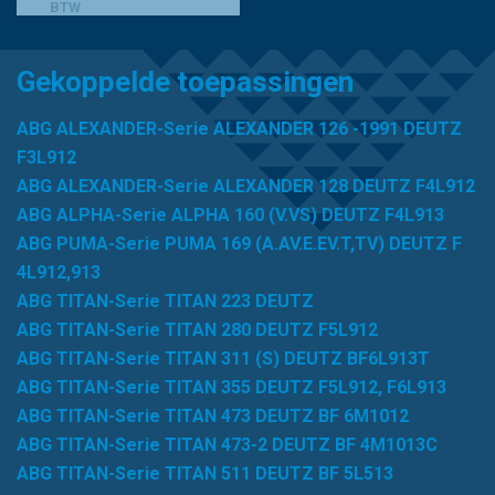
BTW
7SL90P10 EPE
•
80.009.00 UFI
•
80.90P10-S00-0-M EPE
•
80.90P10S000P EPE
•
80457412 NEW HOLLAND
•
Gekoppelde toepassingen
848101076 FAI
•
84819112 NEW HOLLAND
•
8702999
STEINBOCK
•
9-2614114 CASAGRANDE
•
906040085
ABG ALEXANDER-Serie ALEXANDER 126 -1991 DEUTZ
FIAT
•
920090.0001 KALMAR LMV/KLMV
•
920090001
F3L912
KALMAR
•
926502 PARKER
•
9576P550148 FORD
•
ABG ALEXANDER-Serie ALEXANDER 128 DEUTZ F4L912
9624281001 VOEGELE
•
98262/1030 COMPAIR
•
ABG ALPHA-Serie ALPHA 160 (V.VS) DEUTZ F4L913
988579 DEMAG
•
A 819142 RANSOMES
•
A-1-20-C10
ABG PUMA-Serie PUMA 169 (A.AV.E.EV.T,TV) DEUTZ F
FILTREC
•
AH 8-4750 PAUS
•
AZH 392 COOPERS (GUD)
4L912,913
•
BHC 3008 DIECI
•
BT 351 BALDWIN
•
CA 160/1 F B O
ABG TITAN-Serie TITAN 223 DEUTZ
•
CA 301CD1 MODINA
•
CPHY 0012 COMBILIFT
•
CS
ABG TITAN-Serie TITAN 280 DEUTZ F5L912
10/AN O M T
•
CS 100/P10 MP FILTRI
•
CS-100-P10-A
ABG TITAN-Serie TITAN 311 (S) DEUTZ BF6L913T
MP FILTRI
•
CT 70239 CIMTECK
•
CT 70600 CIMTECK
•
ABG TITAN-Serie TITAN 355 DEUTZ F5L912, F6L913
DGM/H 1591 DIGOEMA
•
DGM/H 5043 DIGOEMA
•
DO
ABG TITAN-Serie TITAN 473 DEUTZ BF 6M1012
900 CLEAN FILTRI
•
ESE 21NCC SOFIMA
•
F026407141
ABG TITAN-Serie TITAN 473-2 DEUTZ BF 4M1013C
BOSCH
•
F385.951.180.010 FENDT
•
FD 34-P10
ABG TITAN-Serie TITAN 511 DEUTZ BF 5L513
DOMANGE
•
FHL 3M10 FBN
•
H 213W HENGST
•
H