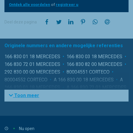
Ontdek alle voordelen
of
registreer u
op Facebook
op Twitter
op LinkedIn
op Pinterest
op WhatsApp
via e-mail
Deel deze pagina
Originele nummers en andere mogelijke referenties
166 830 01 18 MERCEDES
•
166 830 03 18 MERCEDES
•
166 830 72 01 MERCEDES
•
166 830 82 00 MERCEDES
•
292 830 00 00 MERCEDES
•
80004551 CORTECO
•
80004552 CORTECO
•
A 166 830 00 18 MERCEDES
•
A
166 830 01 18 MERCEDES
•
A 166 830 72 01 MERCEDES
•
A 166 830 82 00 MERCEDES
•
A 292 830 00 00
Toon meer
MERCEDES
•
A166 830 03 18 MERCEDES
•
AHC390-2
PURFLUX
•
CC1457 CORTECO
•
E3909LC-2 HENGST
•
FP26028-2 MANN
•
PCK8359-2 FIAAM
Nu open