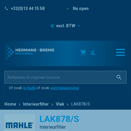
Nu open
+32(0)13 44 15 58
Prijzen
excl. BTW
Of zoek
in bulk
of zoek
een toepassing
Home
Interieurfilter
Vlak
LAK878/S
LAK878/S
Interieurfilter