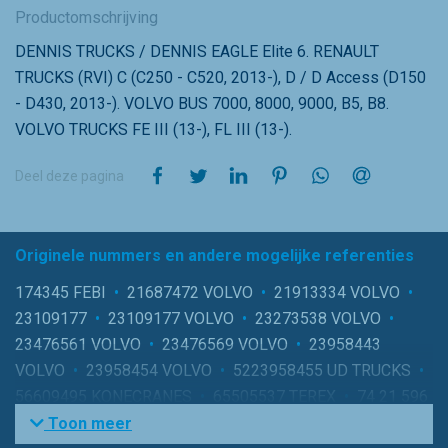
Productomschrijving
DENNIS TRUCKS / DENNIS EAGLE Elite 6. RENAULT
TRUCKS (RVI) C (C250 - C520, 2013-), D / D Access (D150
- D430, 2013-). VOLVO BUS 7000, 8000, 9000, B5, B8.
VOLVO TRUCKS FE III (13-), FL III (13-).
op Facebook
op Twitter
op LinkedIn
op Pinterest
op WhatsApp
via e-mail
Deel deze pagina
Originele nummers en andere mogelijke referenties
174345 FEBI
•
21687472 VOLVO
•
21913334 VOLVO
•
23109177
•
23109177 VOLVO
•
23273538 VOLVO
•
23476561 VOLVO
•
23476569 VOLVO
•
23958443
VOLVO
•
23958454 VOLVO
•
5223958455 UD TRUCKS
•
56609495 KONECRANES
•
65505537 TEREX
•
74 21 596
180 RENAULT
•
74 21 857 436 RENAULT
•
74 23 189 256
Toon meer