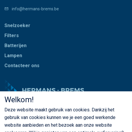
info@hermans-brems.be
Snelzoeker
Filters
Batterijen
Lampen
Contacteer ons
Welkom!
Deze website maakt gebruik van cookies. Dankzij het
© Copyright Hermans - Brems 2026. Alle rechten
gebruik van cookies kunnen we je een goed werkende
voorbehouden
website aanbieden en het bezoek aan onze website
BE 0435 787 841