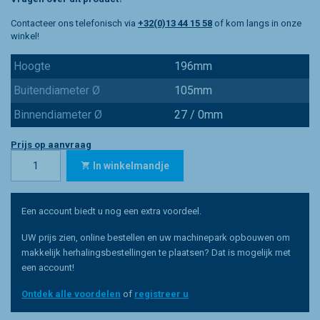
Contacteer ons telefonisch via
+32(0)13 44 15 58
of kom langs in onze
winkel!
Hoogte
196mm
Buitendiameter Ø
105mm
Binnendiameter Ø
27 / 0mm
Prijs op aanvraag
In winkelmandje
Een account biedt u nog een extra voordeel.
UW prijs zien, online bestellen en uw machinepark opbouwen om
makkelijk herhalingsbestellingen te plaatsen? Dat is mogelijk met
een account!
Ontdek alle voordelen
of
registreer u