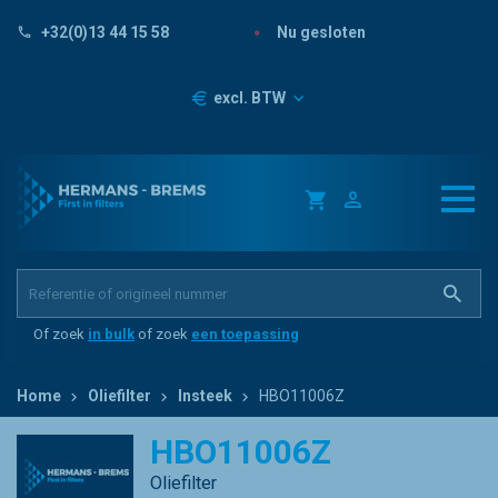
Nu gesloten
+32(0)13 44 15 58
Prijzen
excl. BTW
Of zoek
in bulk
of zoek
een toepassing
Home
Oliefilter
Insteek
HBO11006Z
HBO11006Z
Oliefilter