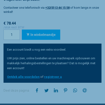
Contacteer ons telefonisch via
+32(0)13 44 15 58
of kom langs in onze
winkel!
€ 78.44
/stuk excl. BTW
In winkelmandje
Een account biedt u nog een extra voordeel.
UW prijs zien, online bestellen en uw machinepark opbouwen om
makkelijk herhalingsbestellingen te plaatsen? Dat is mogelijk met
een account!
Ontdek alle voordelen
of
registreer u
op Facebook
op Twitter
op LinkedIn
op Pinterest
op WhatsApp
via e-mail
Deel deze pagina