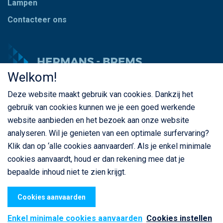
Lampen
Contacteer ons
Welkom!
Deze website maakt gebruik van cookies. Dankzij het
© Copyright Hermans - Brems 2026. Alle rechten
gebruik van cookies kunnen we je een goed werkende
voorbehouden
website aanbieden en het bezoek aan onze website
BE 0435 787 841
analyseren. Wil je genieten van een optimale surfervaring?
Klik dan op ‘alle cookies aanvaarden’. Als je enkel minimale
cookies aanvaardt, houd er dan rekening mee dat je
bepaalde inhoud niet te zien krijgt.
Privacybeleid
Cookiebeleid
Algemene voorwaarden
webdesign
© Sanmax Projects
Cookies aanvaarden
Enkel minimale cookies aanvaarden
Cookies instellen