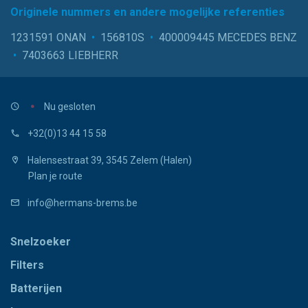
Originele nummers en andere mogelijke referenties
1231591 ONAN
•
156810S
•
400009445 MECEDES BENZ
•
7403663 LIEBHERR
Nu gesloten
+32(0)13 44 15 58
Halensestraat 39, 3545 Zelem (Halen)
Plan je route
info@hermans-brems.be
Snelzoeker
Filters
Batterijen