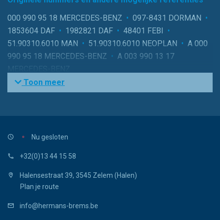
000 990 95 18 MERCEDES-BENZ
•
097-8431 DORMAN
•
1853604 DAF
•
1982821 DAF
•
48401 FEBI
•
51.90310.6010 MAN
•
51.90310.6010 NEOPLAN
•
A 000
990 95 18 MERCEDES-BENZ
•
A 003 990 13 17
MERCEDES-BENZ
Toon meer
Nu gesloten
+32(0)13 44 15 58
Halensestraat 39, 3545 Zelem (Halen)
Plan je route
info@hermans-brems.be