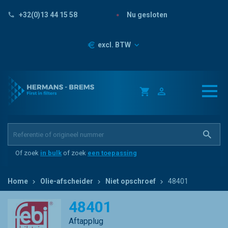
Nu gesloten
+32(0)13 44 15 58
Prijzen
excl. BTW
Of zoek
in bulk
of zoek
een toepassing
Home
Olie-afscheider
Niet opschroef
48401
48401
Aftapplug