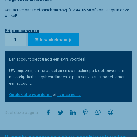
Contacteer ons telefonisch via
+32(0)13 44 15 58
of kom langs in onze
winkel!
Prijs op aanvraag
In winkelmandje
Een account biedt u nog een extra voordeel.
UW prijs zien, online bestellen en uw machinepark opbouwen om
makkelijk herhalingsbestellingen te plaatsen? Dat is mogelijk met
een account!
Ontdek alle voordelen
of
registreer u
op Facebook
op Twitter
op LinkedIn
op Pinterest
op WhatsApp
via e-mail
Deel deze pagina
Originele nummers en andere mogelijke referenties