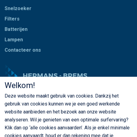
Snelzoeker
Filters
Batterijen
Lampen
Contacteer ons
Welkom!
Deze website maakt gebruik van cookies. Dankzij het
© Copyright Hermans - Brems 2026. Alle rechten
gebruik van cookies kunnen we je een goed werkende
voorbehouden
website aanbieden en het bezoek aan onze website
BE 0435 787 841
analyseren. Wil je genieten van een optimale surfervaring?
Klik dan op ‘alle cookies aanvaarden’. Als je enkel minimale
cookies aanvaardt, houd er dan rekening mee dat je