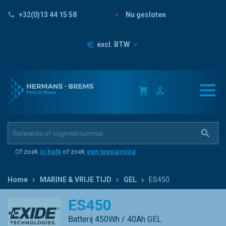
Nu gesloten
+32(0)13 44 15 58
Prijzen
excl. BTW
Of zoek
in bulk
of zoek
een toepassing
Home
MARINE & VRIJE TIJD
GEL
ES450
ES450
Batterij 450Wh / 40Ah GEL