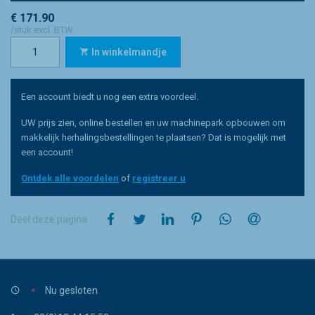
€ 171.90
/stuk excl. BTW
In winkelmandje
Een account biedt u nog een extra voordeel.
UW prijs zien, online bestellen en uw machinepark opbouwen om
makkelijk herhalingsbestellingen te plaatsen? Dat is mogelijk met
een account!
Ontdek alle voordelen
of
registreer u
op Facebook
op Twitter
op LinkedIn
op Pinterest
op WhatsApp
via e-mail
Deel deze pagina
Nu gesloten