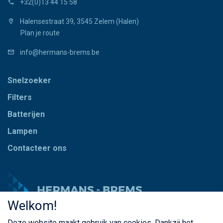
+32(0)13 44 15 58
Halensestraat 39, 3545 Zelem (Halen)
Plan je route
info@hermans-brems.be
Snelzoeker
Filters
Batterijen
Lampen
Contacteer ons
Welkom!
Deze website maakt gebruik van cookies. Dankzij het