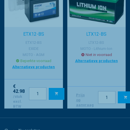
ETX12-BS
LTX12-BS
ETX12-BS
LTX12-BS
EXIDE
MOTO - Lithium-Ion
MOTO - AGM
Niet in voorraad
Beperkte voorraad
Alternatieve producten
Alternatieve producten
€
42.98
Prijs
/stuk
op
excl.
aanvraag
BTW