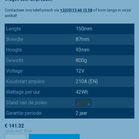
Contacteer ons telefonisch via
+32(0)13 44 15 58
of kom langs in onze
winkel!
Lengte
150mm
Breedte
87mm
Hoogte
93mm
Gewicht
800g
Voltage
12V
Koudstart ampère
210A (EN)
Wattage per uur
42Wh
Stand van de polen
Garantie periode
2 jaar
€ 141.32
/stuk excl. BTW