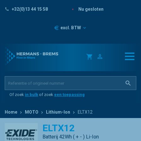
Nu gesloten
+32(0)13 44 15 58
Prijzen
excl. BTW
Of zoek
in bulk
of zoek
een toepassing
Home
MOTO
Lithium-Ion
ELTX12
ELTX12
Batterij 42Wh ( + - ) Li-Ion