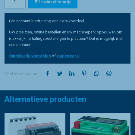
In winkelmandje
Een account biedt u nog een extra voordeel.
UW prijs zien, online bestellen en uw machinepark opbouwen om
makkelijk herhalingsbestellingen te plaatsen? Dat is mogelijk met
een account!
Ontdek alle voordelen
of
registreer u
op Facebook
op Twitter
op LinkedIn
op Pinterest
op WhatsApp
via e-mail
Deel deze pagina
Alternatieve producten