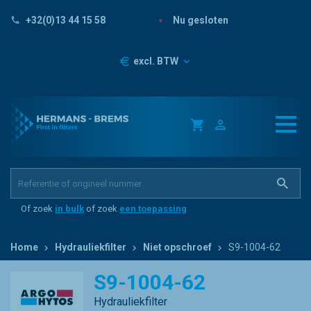
Nu gesloten
+32(0)13 44 15 58
Prijzen
excl. BTW
Of zoek
in bulk
of zoek
een toepassing
Home
Hydrauliekfilter
Niet opschroef
S9-1004-62
S9-1004-62
Hydrauliekfilter