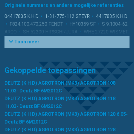
Originele nummers en andere mogelijke referenties
04417835 K.H.D
•
1-31-775-112 STEYR
•
4417835 K.H.D
•
F824.100.470.250 FENDT
•
HY10359 SF
•
S 9.1004-62
ARGO
•
SH 52200 HIRSCHI/JURA
•
WHE 27220 WISMET
Toon meer
Gekoppelde toepassingen
DEUTZ (K H D) AGROTRON (MK3) AGROTRON 108
11.03- Deutz BF 6M2012C
DEUTZ (K H D) AGROTRON (MK3) AGROTRON 118
11.03- Deutz BF 6M2012C
DEUTZ (K H D) AGROTRON (MK3) AGROTRON 120 6.05-
Deutz BF 6M2012C
DEUTZ (K H D) AGROTRON (MK3) AGROTRON 128