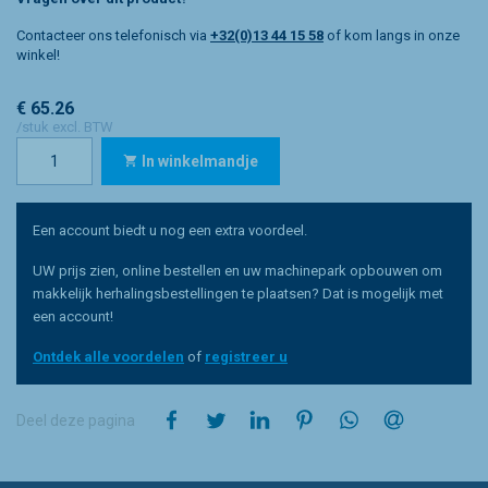
Contacteer ons telefonisch via
+32(0)13 44 15 58
of kom langs in onze
winkel!
€ 65.26
/stuk excl. BTW
In winkelmandje
Een account biedt u nog een extra voordeel.
UW prijs zien, online bestellen en uw machinepark opbouwen om
makkelijk herhalingsbestellingen te plaatsen? Dat is mogelijk met
een account!
Ontdek alle voordelen
of
registreer u
op Facebook
op Twitter
op LinkedIn
op Pinterest
op WhatsApp
via e-mail
Deel deze pagina