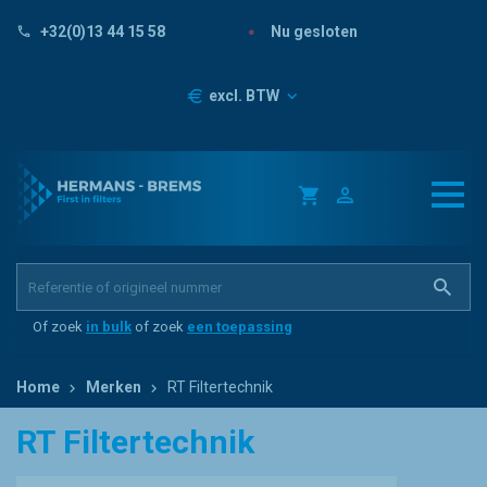
Nu gesloten
+32(0)13 44 15 58
Prijzen
excl. BTW
Of zoek
in bulk
of zoek
een toepassing
Home
Merken
RT Filtertechnik
RT Filtertechnik