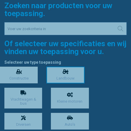
Zoeken naar producten voor uw
toepassing.
Of selecteer uw specificaties en wij
vinden uw toepassing voor u.
Selecteer uw type toepassing
Constructie
Landbouw
Vrachtwagen &
Kleine motoren
bus
Diversen
Auto's