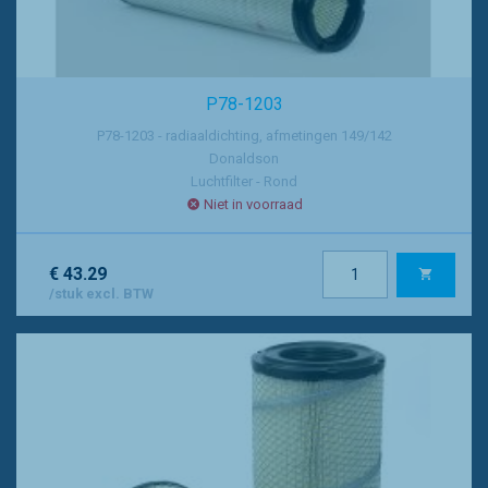
P78-1203
P78-1203 - radiaaldichting, afmetingen 149/142
Donaldson
Luchtfilter - Rond
Niet in voorraad
€ 43.29
/stuk excl. BTW