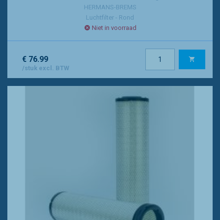
HERMANS-BREMS
Luchtfilter - Rond
Niet in voorraad
€ 76.99
/stuk excl. BTW