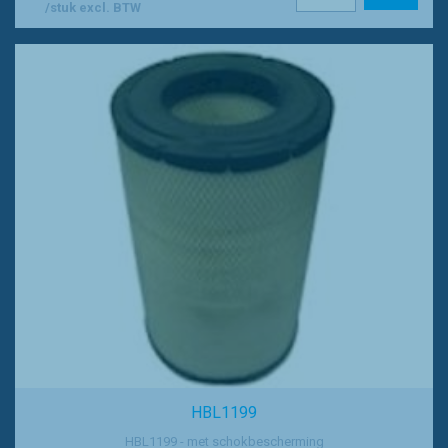
/stuk excl. BTW
HBL1199
HBL1199 - met schokbescherming