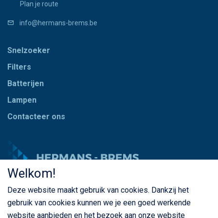
Plan je route
info@hermans-brems.be
Snelzoeker
Filters
Batterijen
Lampen
Contacteer ons
Welkom!
Deze website maakt gebruik van cookies. Dankzij het
© Copyright Hermans - Brems 2026. Alle rechten
gebruik van cookies kunnen we je een goed werkende
voorbehouden
website aanbieden en het bezoek aan onze website