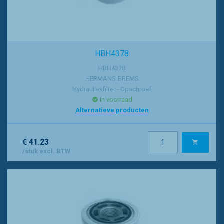
HBH4378
HBH4378
HERMANS-BREMS
Hydrauliekfilter - Opschroef
In voorraad
Alternatieve producten
€ 41.23
/stuk excl. BTW