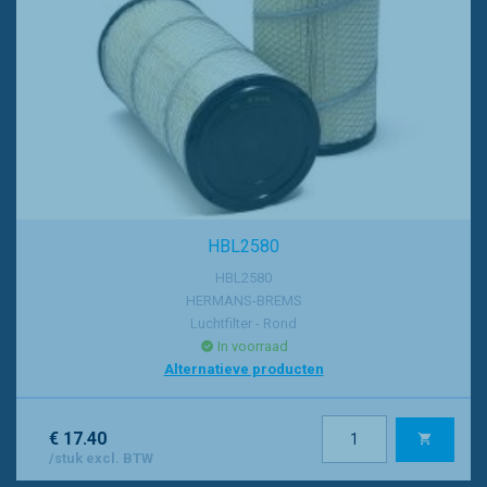
HBL2580
HBL2580
HERMANS-BREMS
Luchtfilter - Rond
In voorraad
Alternatieve producten
€ 17.40
/stuk excl. BTW