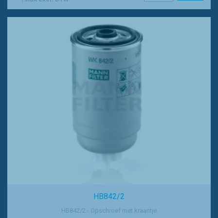
HB842/2
HB842/2 - Opschroef met kraantje