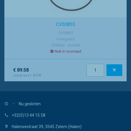
CV50855
CV50855
Fleetguard
Oliefilter - Insteek
Niet in voorraad
€ 89.58
/stuk excl. BTW
Nu gesloten
+32(0)13 44 15 58
Halensestraat 39, 3545 Zelem (Halen)