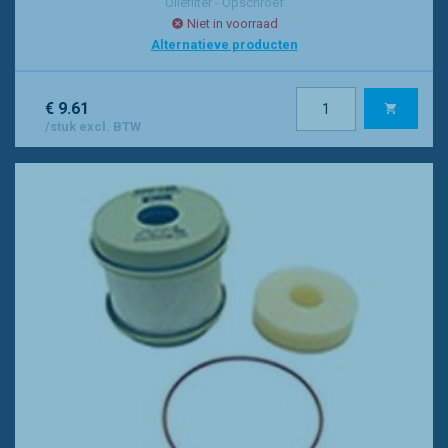
Oliefilter - Opschroef
Niet in voorraad
Alternatieve producten
€ 9.61
/stuk excl. BTW