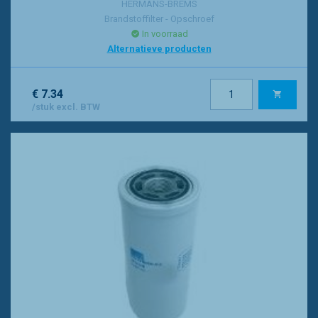
HERMANS-BREMS
Brandstoffilter - Opschroef
In voorraad
Alternatieve producten
€ 7.34
/stuk excl. BTW