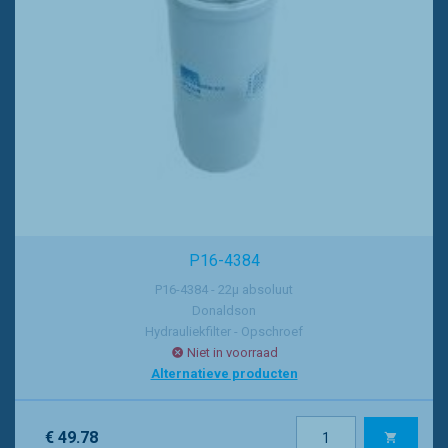
P16-4384
P16-4384 - 22µ absoluut
Donaldson
Hydrauliekfilter - Opschroef
Niet in voorraad
Alternatieve producten
€ 49.78