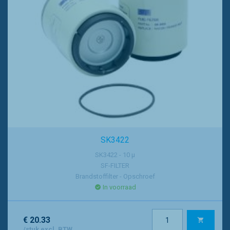
SK3422
SK3422 - 10 µ
SF-FILTER
Brandstoffilter - Opschroef
In voorraad
€ 20.33
/stuk excl. BTW