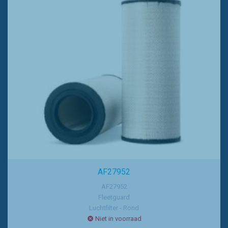
AF27952
AF27952
Fleetguard
Luchtfilter - Rond
Niet in voorraad