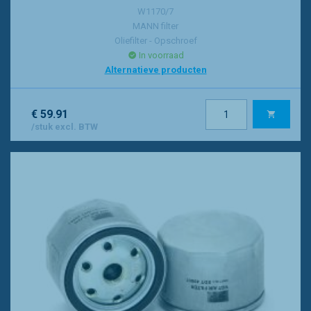
W1170/7
MANN filter
Oliefilter - Opschroef
In voorraad
Alternatieve producten
€ 59.91
/stuk excl. BTW