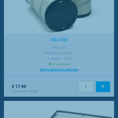
HBL2580
HBL2580
HERMANS-BREMS
Luchtfilter - Rond
In voorraad
Alternatieve producten
€ 17.40
/stuk excl. BTW