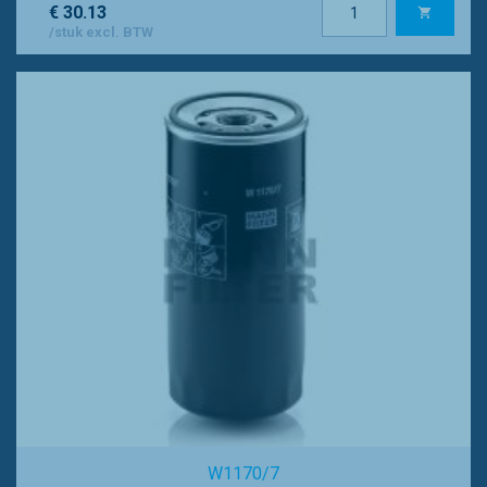
€ 30.13
/stuk excl. BTW
W1170/7