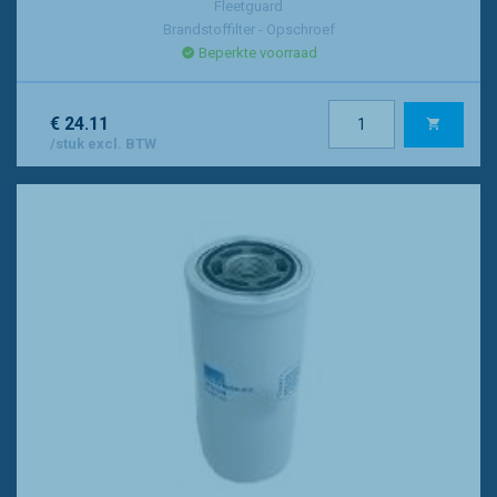
Fleetguard
Brandstoffilter - Opschroef
Beperkte voorraad
€ 24.11
/stuk excl. BTW