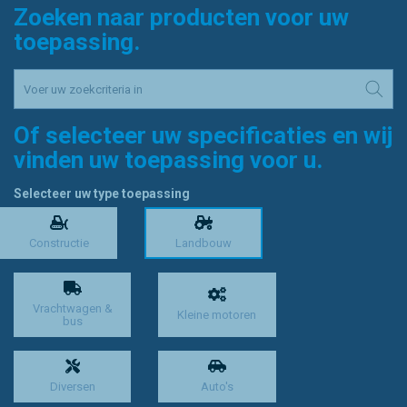
Zoeken naar producten voor uw
toepassing.
Of selecteer uw specificaties en wij
vinden uw toepassing voor u.
Selecteer uw type toepassing
Constructie
Landbouw
Vrachtwagen &
Kleine motoren
bus
Diversen
Auto's