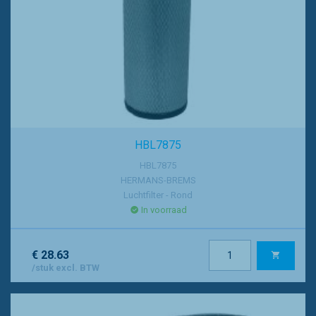
HBL7875
HBL7875
HERMANS-BREMS
Luchtfilter - Rond
In voorraad
€ 28.63
/stuk excl. BTW