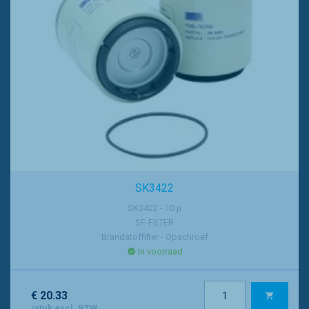
SK3422
SK3422 - 10 µ
SF-FILTER
Brandstoffilter - Opschroef
In voorraad
€ 20.33
/stuk excl. BTW