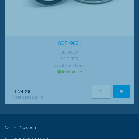
SDT49001
SDT49001
SF-FILTER
Luchtfilter - Rond
In voorraad
€ 24.28
/stuk excl. BTW
Nu open