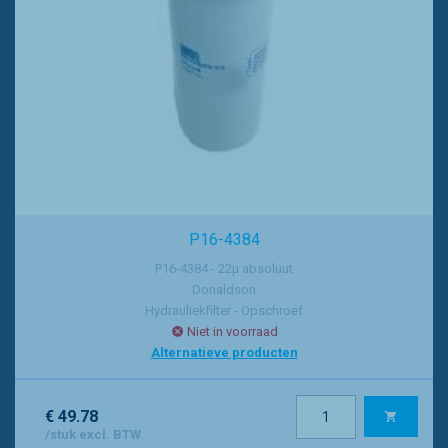
P16-4384
P16-4384 - 22µ absoluut
Donaldson
Hydrauliekfilter - Opschroef
Niet in voorraad
Alternatieve producten
€ 49.78
/stuk excl. BTW