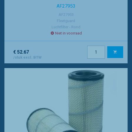
AF27953
AF27953
Fleetguard
Luchtfilter - Rond
Niet in voorraad
€ 52.67
/stuk excl. BTW