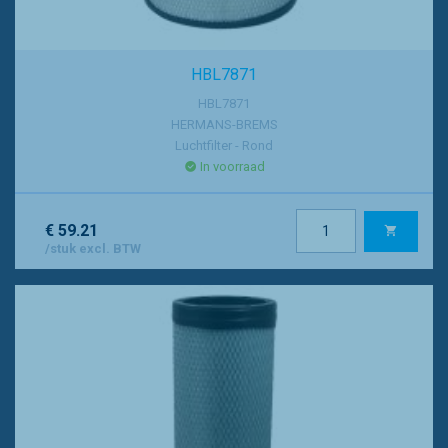
HBL7871
HBL7871
HERMANS-BREMS
Luchtfilter - Rond
In voorraad
€ 59.21
/stuk excl. BTW