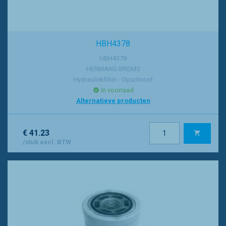
HBH4378
HBH4378
HERMANS-BREMS
Hydrauliekfilter - Opschroef
In voorraad
Alternatieve producten
€ 41.23
/stuk excl. BTW