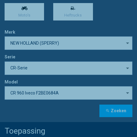
Moto's
Heftrucks
Merk
NEW HOLLAND (SPERRY)
Serie
CR-Serie
Model
CR 960 Iveco F2BE0684A
Zoeken
Toepassing