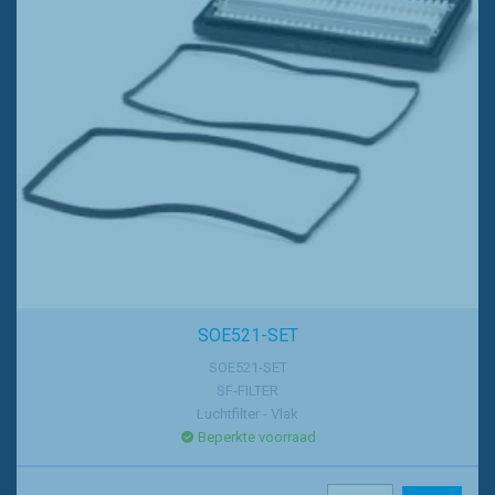
SOE521-SET
SOE521-SET
SF-FILTER
Luchtfilter - Vlak
Beperkte voorraad