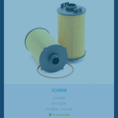
SO4958
SO4958
SF-FILTER
Oliefilter - Insteek
In voorraad