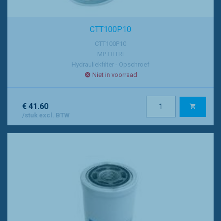
CTT100P10
CTT100P10
MP FILTRI
Hydrauliekfilter - Opschroef
Niet in voorraad
€ 41.60
/stuk excl. BTW