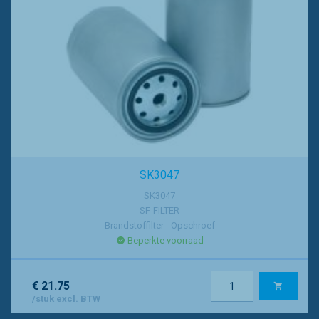
SK3047
SK3047
SF-FILTER
Brandstoffilter - Opschroef
Beperkte voorraad
€ 21.75
/stuk excl. BTW