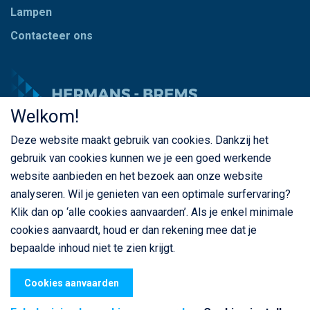
Lampen
Contacteer ons
Welkom!
Deze website maakt gebruik van cookies. Dankzij het
© Copyright Hermans - Brems 2026. Alle rechten
gebruik van cookies kunnen we je een goed werkende
voorbehouden
website aanbieden en het bezoek aan onze website
BE 0435 787 841
analyseren. Wil je genieten van een optimale surfervaring?
Klik dan op ‘alle cookies aanvaarden’. Als je enkel minimale
cookies aanvaardt, houd er dan rekening mee dat je
bepaalde inhoud niet te zien krijgt.
Privacybeleid
Cookiebeleid
Algemene voorwaarden
webdesign
© Sanmax Projects
Cookies aanvaarden