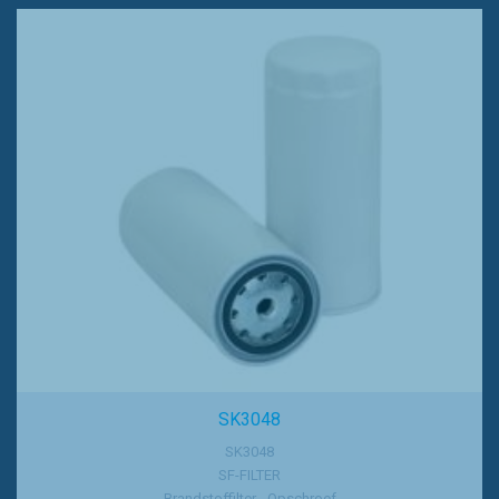
SK3048
SK3048
SF-FILTER
Brandstoffilter - Opschroef