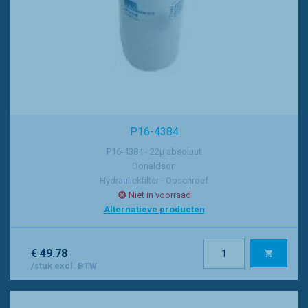
P16-4384
P16-4384 - 22µ absoluut
Donaldson
Hydrauliekfilter - Opschroef
Niet in voorraad
Alternatieve producten
€ 49.78
/stuk excl. BTW