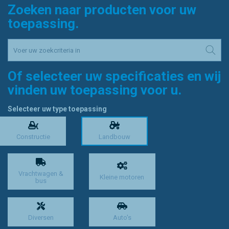
Zoeken naar producten voor uw
toepassing.
Of selecteer uw specificaties en wij
vinden uw toepassing voor u.
Selecteer uw type toepassing
Constructie
Landbouw
Vrachtwagen &
Kleine motoren
bus
Diversen
Auto's