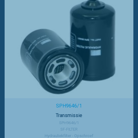
SPH9646/1
Transmissie
SPH9646/1
SF-FILTER
Hydrauliekfilter - Opschroef