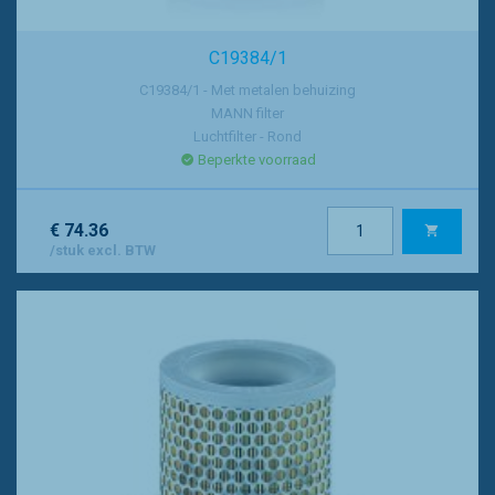
C19384/1
C19384/1 - Met metalen behuizing
MANN filter
Luchtfilter - Rond
Beperkte voorraad
€ 74.36
/stuk excl. BTW