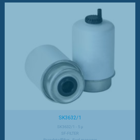
SK3632/1
SK3632/1 - 5 µ
SF-FILTER
Brandstoffilter - Fuel manager