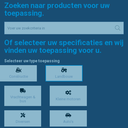
Zoeken naar producten voor uw
toepassing.
Of selecteer uw specificaties en wij
vinden uw toepassing voor u.
Selecteer uw type toepassing
Constructie
Landbouw
Vrachtwagen &
Kleine motoren
bus
Diversen
Auto's