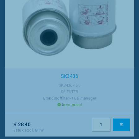
SK3436
SK3436 - 5 µ
SF-FILTER
Brandstoffilter - Fuel manager
In voorraad
€ 28.40
/stuk excl. BTW