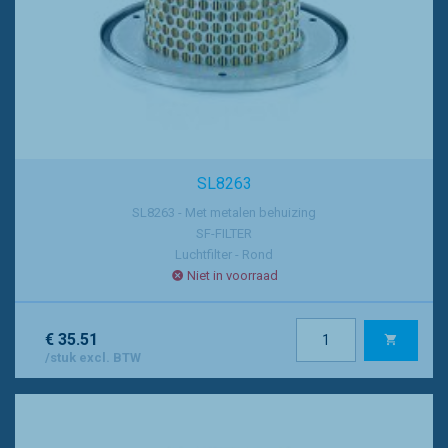
SL8263
SL8263 - Met metalen behuizing
SF-FILTER
Luchtfilter - Rond
Niet in voorraad
€ 35.51
/stuk excl. BTW