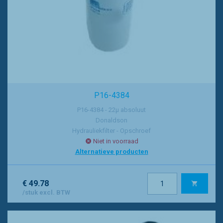
P16-4384
P16-4384 - 22µ absoluut
Donaldson
Hydrauliekfilter - Opschroef
Niet in voorraad
Alternatieve producten
€ 49.78
/stuk excl. BTW