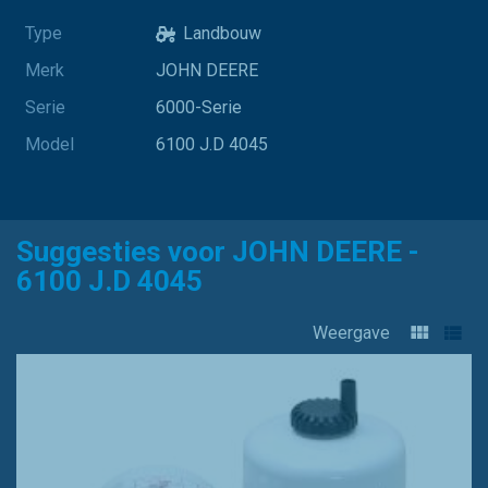
Type
Landbouw
Merk
JOHN DEERE
Serie
6000-Serie
Model
6100 J.D 4045
Suggesties voor JOHN DEERE -
6100 J.D 4045
Weergave