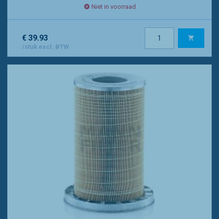
Niet in voorraad
€ 39.93
/stuk excl. BTW