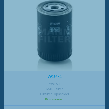
W936/4
W936/4
MANN filter
Oliefilter - Opschroef
In voorraad