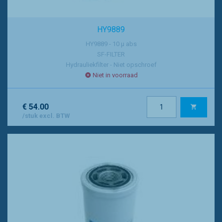
HY9889
HY9889 - 10 µ abs
SF-FILTER
Hydrauliekfilter - Niet opschroef
Niet in voorraad
€ 54.00
/stuk excl. BTW