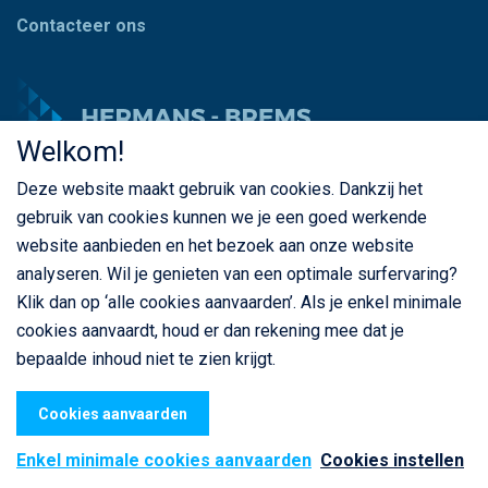
Contacteer ons
Welkom!
Deze website maakt gebruik van cookies. Dankzij het
© Copyright Hermans - Brems 2026. Alle rechten
gebruik van cookies kunnen we je een goed werkende
voorbehouden
website aanbieden en het bezoek aan onze website
BE 0435 787 841
analyseren. Wil je genieten van een optimale surfervaring?
Klik dan op ‘alle cookies aanvaarden’. Als je enkel minimale
cookies aanvaardt, houd er dan rekening mee dat je
bepaalde inhoud niet te zien krijgt.
Privacybeleid
Cookiebeleid
Algemene voorwaarden
webdesign
© Sanmax Projects
Cookies aanvaarden
Enkel minimale cookies aanvaarden
Cookies instellen