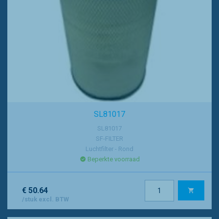
SL81017
SL81017
SF-FILTER
Luchtfilter - Rond
Beperkte voorraad
€ 50.64
/stuk excl. BTW