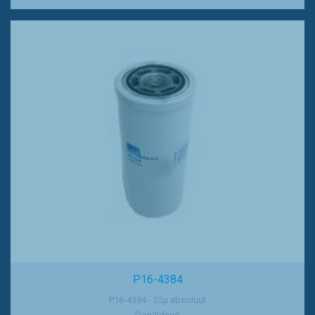
P16-4384
P16-4384 - 22µ absoluut
Donaldson