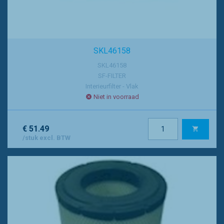
SKL46158
SKL46158
SF-FILTER
Interieurfilter - Vlak
Niet in voorraad
€ 51.49
/stuk excl. BTW