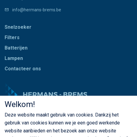
info@hermans-brems.be
Snelzoeker
Filters
Batterijen
Lampen
Contacteer ons
Welkom!
Deze website maakt gebruik van cookies. Dankzij het
© Copyright Hermans - Brems 2026. Alle rechten
gebruik van cookies kunnen we je een goed werkende
voorbehouden
website aanbieden en het bezoek aan onze website
BE 0435 787 841