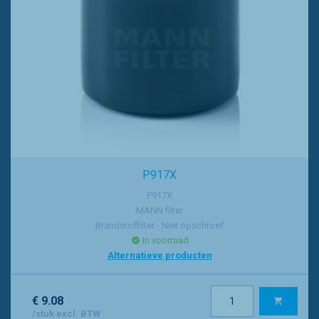
P917X
P917X
MANN filter
Brandstoffilter - Niet opschroef
In voorraad
Alternatieve producten
€ 9.08
/stuk excl. BTW