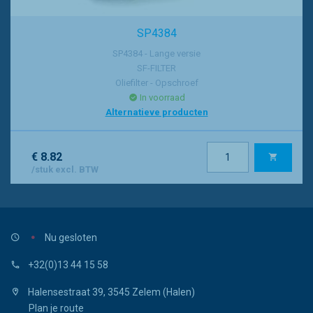
SP4384
SP4384 - Lange versie
SF-FILTER
Oliefilter - Opschroef
In voorraad
Alternatieve producten
€ 8.82
/stuk excl. BTW
Nu gesloten
+32(0)13 44 15 58
Halensestraat 39, 3545 Zelem (Halen)
Plan je route