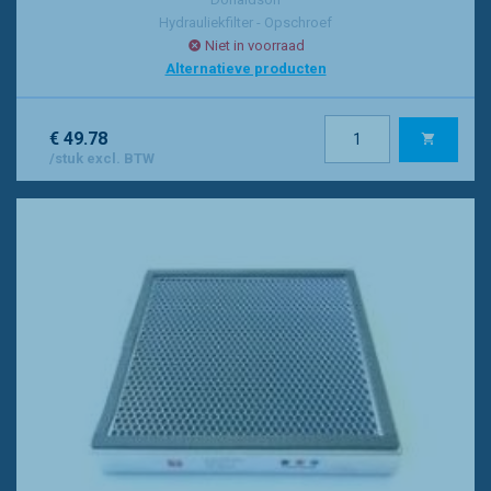
Hydrauliekfilter - Opschroef
Niet in voorraad
Alternatieve producten
€ 49.78
/stuk excl. BTW