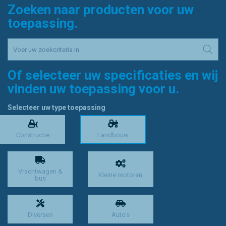
Zoeken naar producten voor uw
toepassing.
Of selecteer uw specificaties en wij
vinden uw toepassing voor u.
Selecteer uw type toepassing
Constructie
Landbouw
Vrachtwagen &
Kleine motoren
bus
Diversen
Auto's