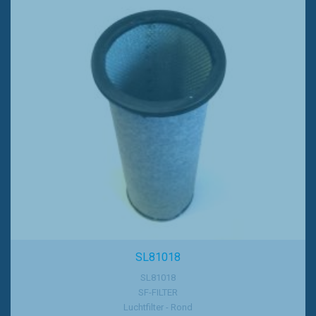
SL81018
SL81018
SF-FILTER
Luchtfilter - Rond