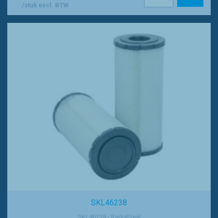
/stuk excl. BTW
SKL46238
SKL46238 - RadialSeal