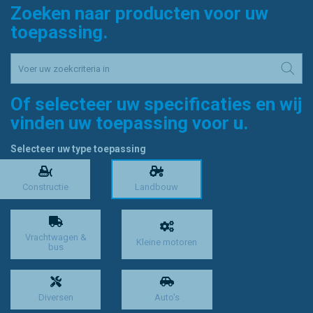
Zoeken naar producten voor uw
toepassing.
Of selecteer uw specificaties en wij
vinden uw toepassing voor u.
Selecteer uw type toepassing
Constructie
Landbouw
Vrachtwagen &
Kleine motoren
bus
Diversen
Auto's