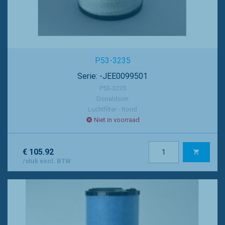
P53-3235
Serie: -JEE0099501
P53-3235
Donaldson
Luchtfilter - Rond
Niet in voorraad
€ 105.92
/stuk excl. BTW