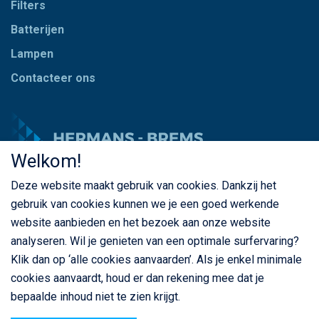
Filters
Batterijen
Lampen
Contacteer ons
Welkom!
Deze website maakt gebruik van cookies. Dankzij het
© Copyright Hermans - Brems 2026. Alle rechten
gebruik van cookies kunnen we je een goed werkende
voorbehouden
website aanbieden en het bezoek aan onze website
BE 0435 787 841
analyseren. Wil je genieten van een optimale surfervaring?
Klik dan op ‘alle cookies aanvaarden’. Als je enkel minimale
cookies aanvaardt, houd er dan rekening mee dat je
bepaalde inhoud niet te zien krijgt.
Privacybeleid
Cookiebeleid
Algemene voorwaarden