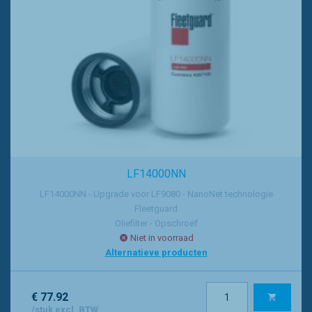
LF14000NN
LF14000NN - Upgrade voor LF9080 - NanoNet technologie
Fleetguard
Oliefilter - Opschroef
Niet in voorraad
Alternatieve producten
€ 77.92
/stuk excl. BTW