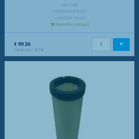
HBL1398
HERMANS-BREMS
Luchtfilter - Rond
Beperkte voorraad
€ 99.36
/stuk excl. BTW