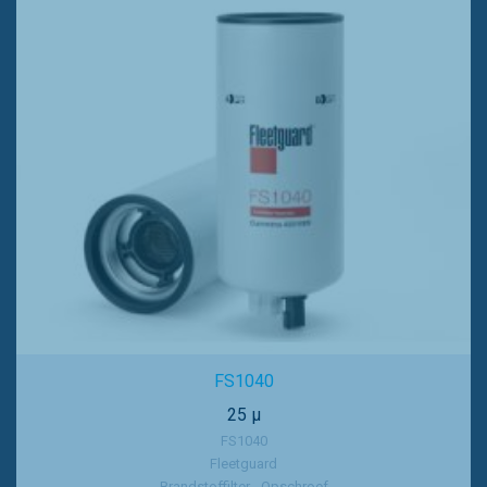
FS1040
25 µ
FS1040
Fleetguard
Brandstoffilter - Opschroef