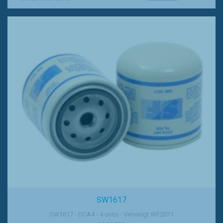
SW1617
SW1617 - DCA4 - 4 units - Vervangt WF2071