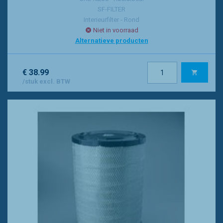
SF-FILTER
Interieurfilter - Rond
Niet in voorraad
Alternatieve producten
€ 38.99
/stuk excl. BTW