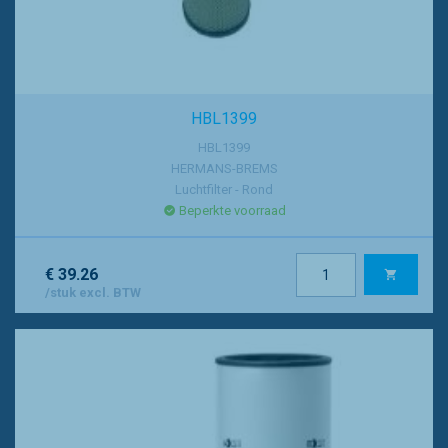
HBL1399
HBL1399
HERMANS-BREMS
Luchtfilter - Rond
Beperkte voorraad
€ 39.26
/stuk excl. BTW