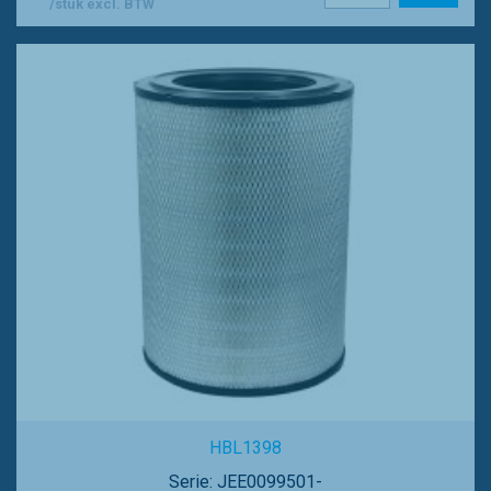
/stuk excl. BTW
HBL1398
Serie: JEE0099501-