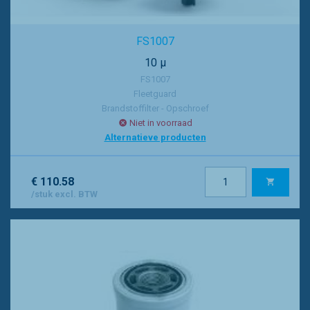
FS1007
10 µ
FS1007
Fleetguard
Brandstoffilter - Opschroef
Niet in voorraad
Alternatieve producten
€ 110.58
/stuk excl. BTW