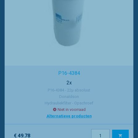
P16-4384
2x
P16-4384 - 22µ absoluut
Donaldson
Hydrauliekfilter - Opschroef
Niet in voorraad
Alternatieve producten
€ 49.78