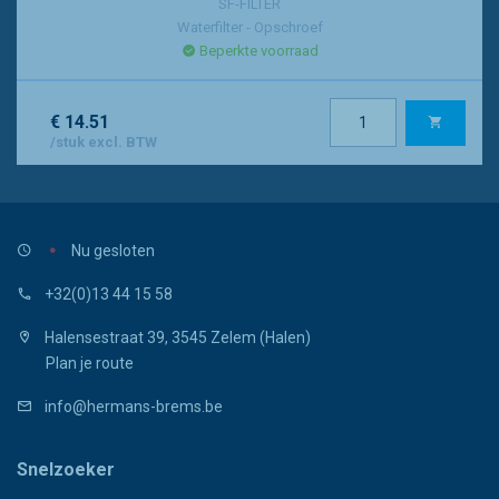
SF-FILTER
Waterfilter - Opschroef
Beperkte voorraad
€ 14.51
/stuk excl. BTW
Nu gesloten
+32(0)13 44 15 58
Halensestraat 39, 3545 Zelem (Halen)
Plan je route
info@hermans-brems.be
Snelzoeker