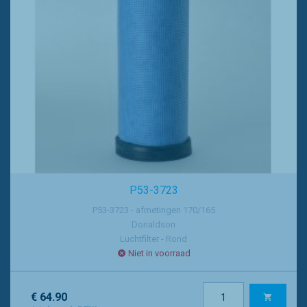
P53-3723
P53-3723 - afmetingen 170/165
Donaldson
Luchtfilter - Rond
Niet in voorraad
€ 64.90