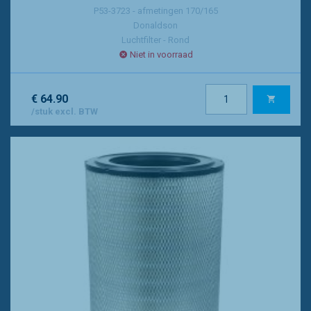
P53-3723 - afmetingen 170/165
Donaldson
Luchtfilter - Rond
Niet in voorraad
€ 64.90
/stuk excl. BTW