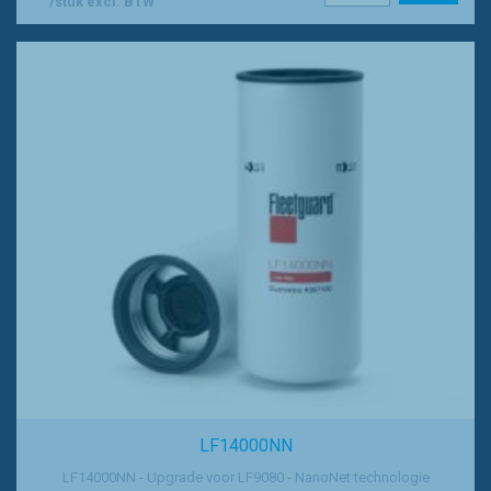
/stuk excl. BTW
LF14000NN
LF14000NN - Upgrade voor LF9080 - NanoNet technologie