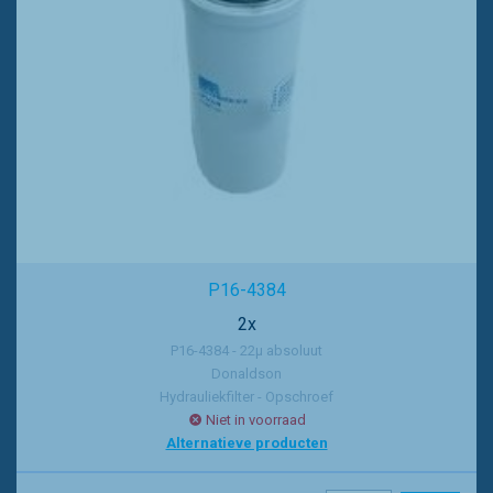
P16-4384
2x
P16-4384 - 22µ absoluut
Donaldson
Hydrauliekfilter - Opschroef
Niet in voorraad
Alternatieve producten