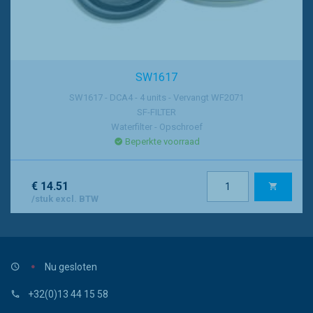
SW1617
SW1617 - DCA4 - 4 units - Vervangt WF2071
SF-FILTER
Waterfilter - Opschroef
Beperkte voorraad
€ 14.51
/stuk excl. BTW
Nu gesloten
+32(0)13 44 15 58