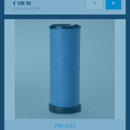
€ 105.92
/stuk excl. BTW
P53-3723