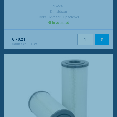
P17-9343
Donaldson
Hydrauliekfilter - Opschroef
In voorraad
€ 70.21
/stuk excl. BTW