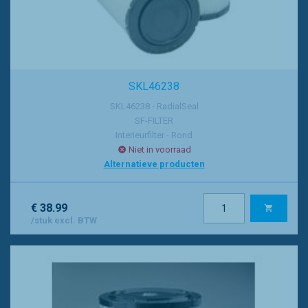
SKL46238
SKL46238 - RadialSeal
SF-FILTER
Interieurfilter - Rond
Niet in voorraad
Alternatieve producten
€ 38.99
/stuk excl. BTW