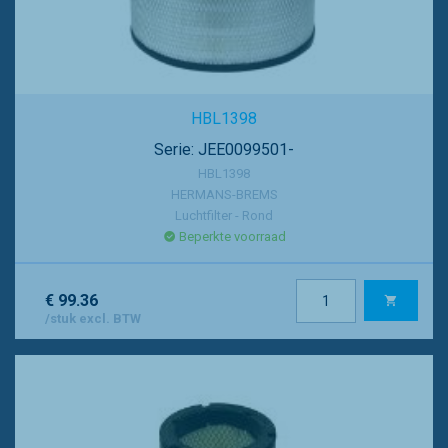
HBL1398
Serie: JEE0099501-
HBL1398
HERMANS-BREMS
Luchtfilter - Rond
Beperkte voorraad
€ 99.36
/stuk excl. BTW