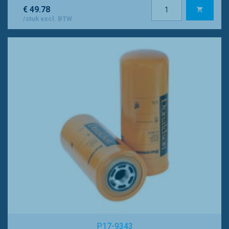
€ 49.78
/stuk excl. BTW
P17-9343