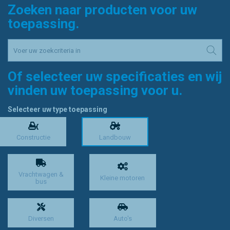
Zoeken naar producten voor uw
toepassing.
Of selecteer uw specificaties en wij
vinden uw toepassing voor u.
Selecteer uw type toepassing
Constructie
Landbouw
Vrachtwagen &
Kleine motoren
bus
Diversen
Auto's