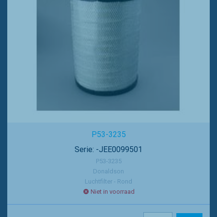
P53-3235
Serie: -JEE0099501
P53-3235
Donaldson
Luchtfilter - Rond
Niet in voorraad