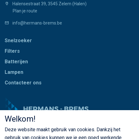
Halensestraat 39, 3545 Zelem (Halen)
Plan je route
info@hermans-brems.be
Snelzoeker
Filters
Batterijen
Lampen
Contacteer ons
Welkom!
Deze website maakt gebruik van cookies. Dankzij het
© Copyright Hermans - Brems 2026. Alle rechten
gebruik van cookies kunnen we je een goed werkende
voorbehouden