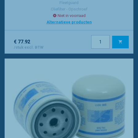
Fleetguard
Oliefilter - Opschroef
Niet in voorraad
Alternatieve producten
€ 77.92
/stuk excl. BTW