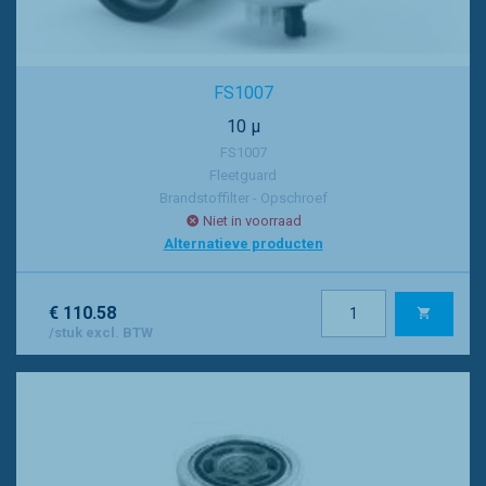
FS1007
10 µ
FS1007
Fleetguard
Brandstoffilter - Opschroef
Niet in voorraad
Alternatieve producten
€ 110.58
/stuk excl. BTW