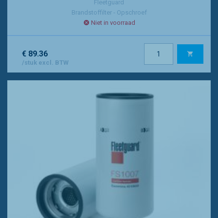
Fleetguard
Brandstoffilter - Opschroef
Niet in voorraad
€ 89.36
/stuk excl. BTW