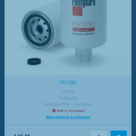
FS1280
FS1280
Fleetguard
Brandstoffilter - Opschroef
Niet in voorraad
Alternatieve producten