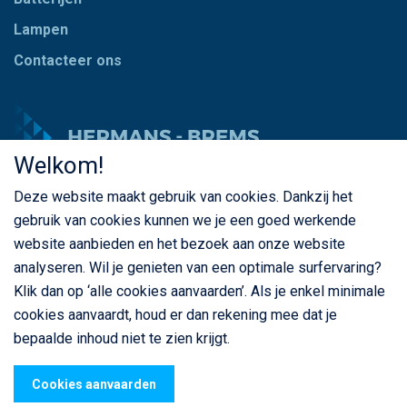
Lampen
Contacteer ons
Welkom!
Deze website maakt gebruik van cookies. Dankzij het
© Copyright Hermans - Brems 2026. Alle rechten
gebruik van cookies kunnen we je een goed werkende
voorbehouden
website aanbieden en het bezoek aan onze website
BE 0435 787 841
analyseren. Wil je genieten van een optimale surfervaring?
Klik dan op ‘alle cookies aanvaarden’. Als je enkel minimale
cookies aanvaardt, houd er dan rekening mee dat je
bepaalde inhoud niet te zien krijgt.
Privacybeleid
Cookiebeleid
Algemene voorwaarden
webdesign
© Sanmax Projects
Cookies aanvaarden