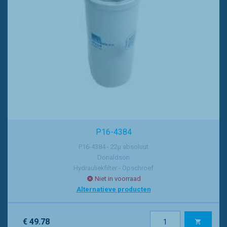
P16-4384
P16-4384 - 22µ absoluut
Donaldson
Hydrauliekfilter - Opschroef
Niet in voorraad
Alternatieve producten
€ 49.78