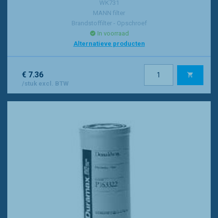
WK731
MANN filter
Brandstoffilter - Opschroef
In voorraad
Alternatieve producten
€ 7.36
/stuk excl. BTW