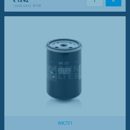
€ 15.42
/stuk excl. BTW
WK731