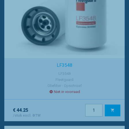
LF3548
LF3548
Fleetguard
Oliefilter - Opschroef
Niet in voorraad
€ 44.25
/stuk excl. BTW