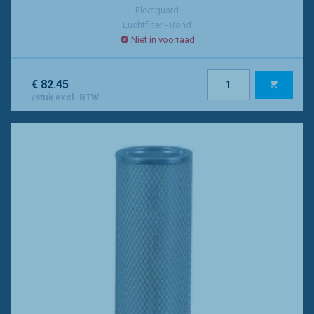
Fleetguard
Luchtfilter - Rond
Niet in voorraad
€ 82.45
/stuk excl. BTW