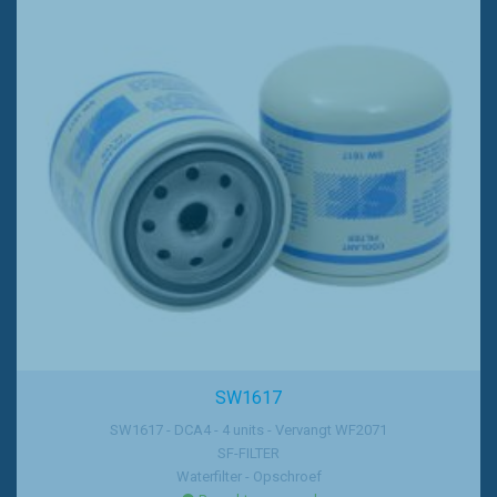
SW1617
SW1617 - DCA4 - 4 units - Vervangt WF2071
SF-FILTER
Waterfilter - Opschroef