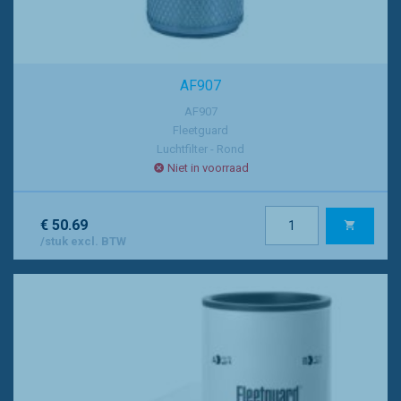
AF907
AF907
Fleetguard
Luchtfilter - Rond
Niet in voorraad
€ 50.69
/stuk excl. BTW