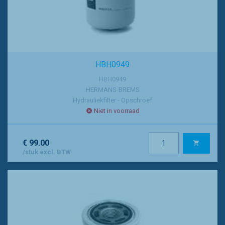
HBH0949
HBH0949
HERMANS-BREMS
Hydrauliekfilter - Opschroef
Niet in voorraad
€ 99.00
/stuk excl. BTW