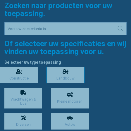
Zoeken naar producten voor uw
toepassing.
Of selecteer uw specificaties en wij
vinden uw toepassing voor u.
Selecteer uw type toepassing
Constructie
Landbouw
Vrachtwagen &
Kleine motoren
bus
Diversen
Auto's