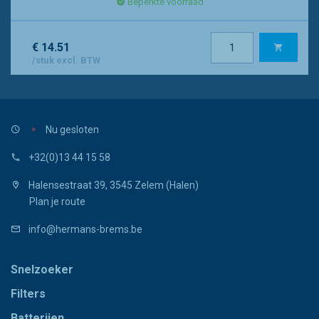
Beperkte voorraad
€ 14.51
/stuk excl. BTW
Nu gesloten
+32(0)13 44 15 58
Halensestraat 39, 3545 Zelem (Halen)
Plan je route
info@hermans-brems.be
Snelzoeker
Filters
Batterijen