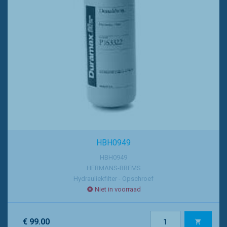
HBH0949
HBH0949
HERMANS-BREMS
Hydrauliekfilter - Opschroef
Niet in voorraad
€ 99.00