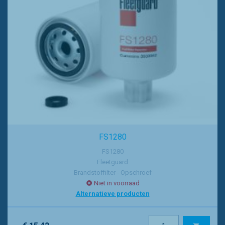
FS1280
FS1280
Fleetguard
Brandstoffilter - Opschroef
Niet in voorraad
Alternatieve producten