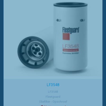
LF3548
LF3548
Fleetguard
Oliefilter - Opschroef