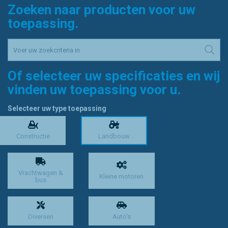
Zoeken naar producten voor uw
toepassing.
Of selecteer uw specificaties en wij
vinden uw toepassing voor u.
Selecteer uw type toepassing
Constructie
Landbouw
Vrachtwagen &
Kleine motoren
bus
Diversen
Auto's