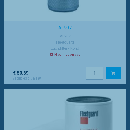
AF907
AF907
Fleetguard
Luchtfilter - Rond
Niet in voorraad
€ 50.69
/stuk excl. BTW