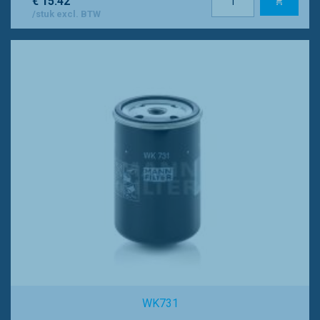
€ 15.42
/stuk excl. BTW
WK731