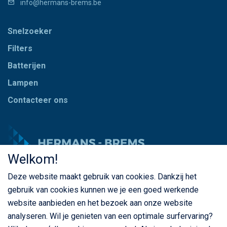
info@hermans-brems.be
Snelzoeker
Filters
Batterijen
Lampen
Contacteer ons
Welkom!
Deze website maakt gebruik van cookies. Dankzij het
© Copyright Hermans - Brems 2026. Alle rechten
gebruik van cookies kunnen we je een goed werkende
voorbehouden
website aanbieden en het bezoek aan onze website
BE 0435 787 841
analyseren. Wil je genieten van een optimale surfervaring?