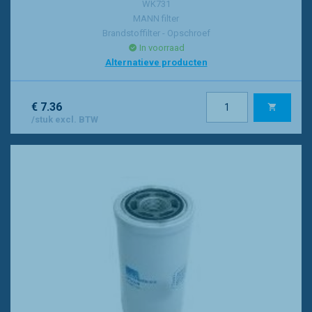
WK731
MANN filter
Brandstoffilter - Opschroef
In voorraad
Alternatieve producten
€ 7.36
/stuk excl. BTW