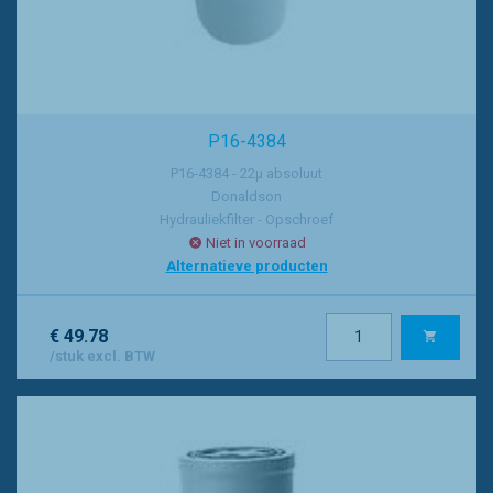
P16-4384
P16-4384 - 22µ absoluut
Donaldson
Hydrauliekfilter - Opschroef
Niet in voorraad
Alternatieve producten
€ 49.78
/stuk excl. BTW