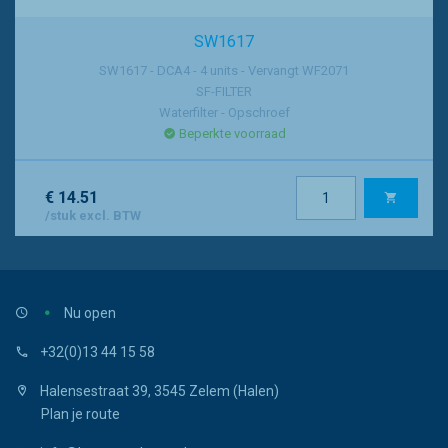
SW1617
SW1617 - DCA4 - 4 units - Vervangt WF2071
SF-FILTER
Waterfilter - Opschroef
Beperkte voorraad
€ 14.51
/stuk excl. BTW
Nu open
+32(0)13 44 15 58
Halensestraat 39, 3545 Zelem (Halen)
Plan je route