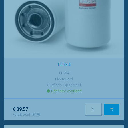
LF734
LF734
Fleetguard
Oliefilter - Opschroef
Beperkte voorraad
€ 39.57
/stuk excl. BTW