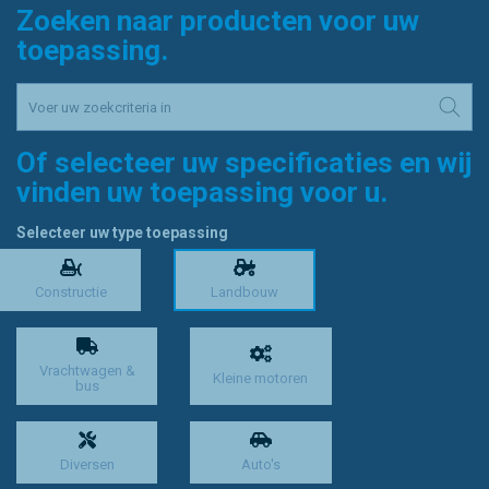
Zoeken naar producten voor uw
toepassing.
Of selecteer uw specificaties en wij
vinden uw toepassing voor u.
Selecteer uw type toepassing
Constructie
Landbouw
Vrachtwagen &
Kleine motoren
bus
Diversen
Auto's