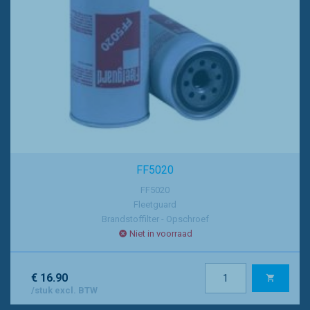
FF5020
FF5020
Fleetguard
Brandstoffilter - Opschroef
Niet in voorraad
€ 16.90
/stuk excl. BTW