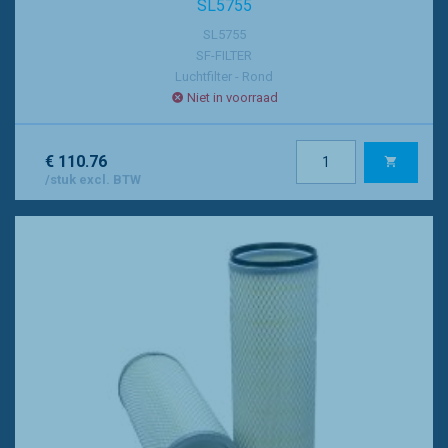
SL5755
SL5755
SF-FILTER
Luchtfilter - Rond
Niet in voorraad
€ 110.76
/stuk excl. BTW