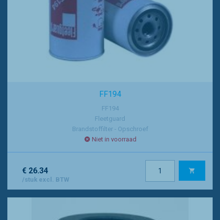
FF194
FF194
Fleetguard
Brandstoffilter - Opschroef
Niet in voorraad
€ 26.34
/stuk excl. BTW