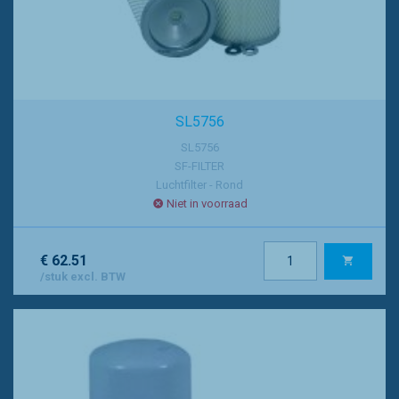
SL5756
SL5756
SF-FILTER
Luchtfilter - Rond
Niet in voorraad
€ 62.51
/stuk excl. BTW