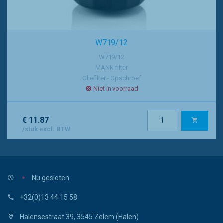
W719/12
W719/12
MANN filter
Oliefilter - Opschroef
Niet in voorraad
€ 11.87
/stuk excl. BTW
Nu gesloten
+32(0)13 44 15 58
Halensestraat 39, 3545 Zelem (Halen)