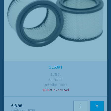
SL5891
SL5891
SF-FILTER
Luchtfilter - Rond
Niet in voorraad
€ 8.98
/stuk excl. BTW