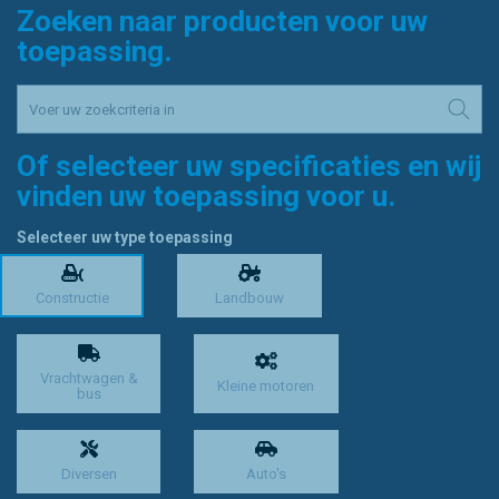
Zoeken naar producten voor uw
toepassing.
Of selecteer uw specificaties en wij
vinden uw toepassing voor u.
Selecteer uw type toepassing
Constructie
Landbouw
Vrachtwagen &
Kleine motoren
bus
Diversen
Auto's