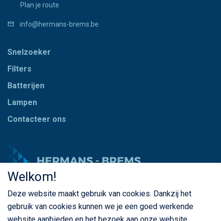
Plan je route
info@hermans-brems.be
Snelzoeker
Filters
Batterijen
Lampen
Contacteer ons
Welkom!
Deze website maakt gebruik van cookies. Dankzij het
© Copyright Hermans - Brems 2026. Alle rechten
gebruik van cookies kunnen we je een goed werkende
voorbehouden
website aanbieden en het bezoek aan onze website