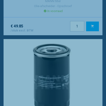
MANN filter
Olie-afscheider - Opschroef
In voorraad
€ 49.85
/stuk excl. BTW