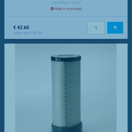
Luchtfilter - Rond
Niet in voorraad
€ 42.60
/stuk excl. BTW