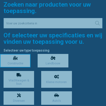
Zoeken naar producten voor uw
toepassing.
Of selecteer uw specificaties en wij
vinden uw toepassing voor u.
Selecteer uw type toepassing
Constructie
Landbouw
Vrachtwagen &
Kleine motoren
bus
Diversen
Auto's