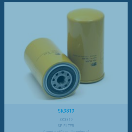
SK3819
SK3819
SF-FILTER
Brandstoffilter - Opschroef