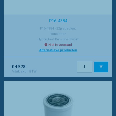
P16-4384
P16-4384 - 22µ absoluut
Donaldson
Hydrauliekfilter - Opschroef
Niet in voorraad
Alternatieve producten
€ 49.78
/stuk excl. BTW