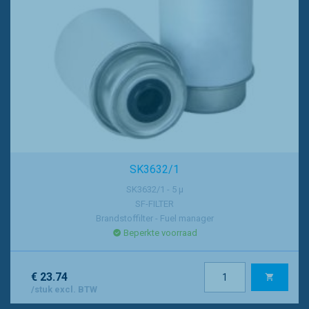
SK3632/1
SK3632/1 - 5 µ
SF-FILTER
Brandstoffilter - Fuel manager
Beperkte voorraad
€ 23.74
/stuk excl. BTW