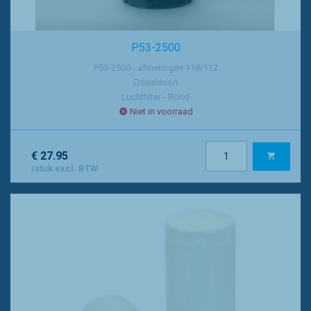
P53-2500
P53-2500 - afmetingen 118/112
Donaldson
Luchtfilter - Rond
Niet in voorraad
€ 27.95
/stuk excl. BTW