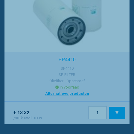
SP4410
SP4410
SF-FILTER
Oliefilter - Opschroef
In voorraad
Alternatieve producten
€ 13.32
/stuk excl. BTW