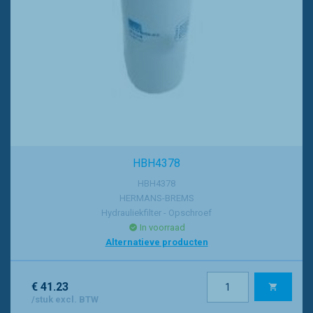
HBH4378
HBH4378
HERMANS-BREMS
Hydrauliekfilter - Opschroef
In voorraad
Alternatieve producten
€ 41.23
/stuk excl. BTW