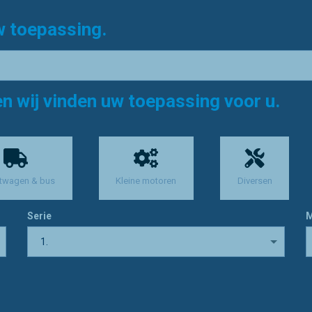
w toepassing.
en wij vinden uw toepassing voor u.
twagen & bus
Kleine motoren
Diversen
Serie
M
1.