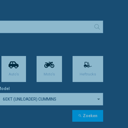
Auto's
Moto's
Heftrucks
odel
60XT (UNILOADER) CUMMINS
Zoeken