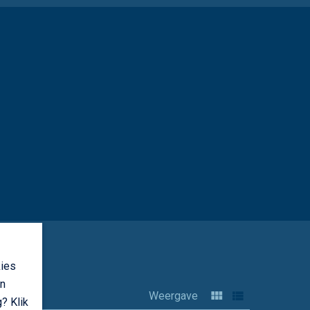
kies
an
Weergave
? Klik