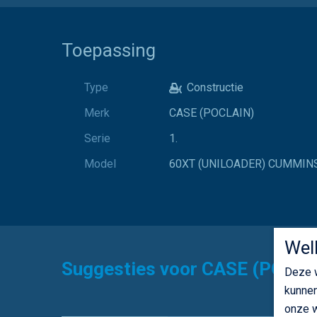
Toepassing
Type
Constructie
Merk
CASE (POCLAIN)
Serie
1.
Model
60XT (UNILOADER) CUMMIN
Wel
Suggesties voor CASE (POCL
Deze w
kunnen
onze w