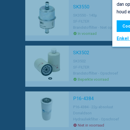
dan op
SK3550
houd e
SK3550 - 140µ
SF-FILTER
Coo
Brandstoffilter - Niet opschroef
In voorraad
Enkel
SK3502
SK3502
SF-FILTER
Brandstoffilter - Opschroef
Beperkte voorraad
P16-4384
P16-4384 - 22µ absoluut
Donaldson
Hydrauliekfilter - Opschroef
Niet in voorraad