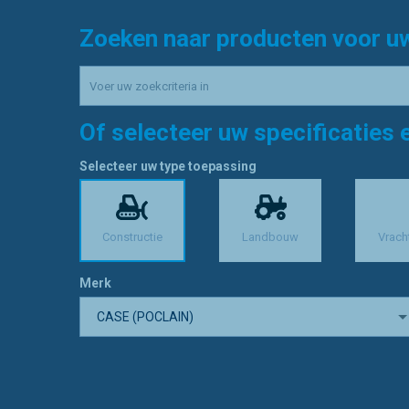
Zoeken naar producten voor u
Of selecteer uw specificaties 
Selecteer uw type toepassing
Constructie
Landbouw
Vrach
Merk
CASE (POCLAIN)