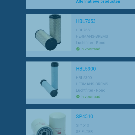
Alternatieve producten
HBL7653
HBL7653
HERMANS-BREMS
Luchtfilter - Rond
In voorraad
HBL5300
HBL5300
HERMANS-BREMS
Luchtfilter - Rond
In voorraad
SP4510
SP4510
SF-FILTER