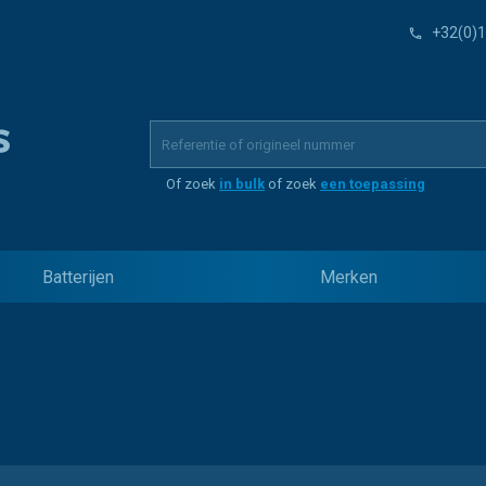
+32(0)1
Of zoek
in bulk
of zoek
een toepassing
Batterijen
Merken