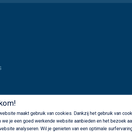
S
kom!
AIN) - 60XT (UNILOADER) CUMMINS
ebsite maakt gebruik van cookies. Dankzij het gebruik van coo
 we je een goed werkende website aanbieden en het bezoek a
ebsite analyseren. Wil je genieten van een optimale surfervaring