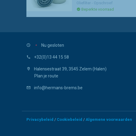
Oliefilter - Opschroef
Beperkte voorraad
Nu gesloten
+32(0)13 44 15 58
Halensestraat 39, 3545 Zelem (Halen)
Plan je route
info@hermans-brems.be
Privacybeleid
Cookiebeleid
Algemene voorwaarden