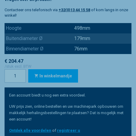
Contacteer ons telefonisch via
+32(0)13 44 15 58
of kom langs in onze
winkel!
Hoogte
498mm
Buitendiameter Ø
179mm
Binnendiameter Ø
76mm
€ 204.47
/stuk excl. BTW
In winkelmandje
Een account biedt u nog een extra voordeel.
UW prijs zien, online bestellen en uw machinepark opbouwen om
makkelijk herhalingsbestellingen te plaatsen? Dat is mogelijk met
een account!
Ontdek alle voordelen
of
registreer u