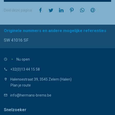
op Facebook
op Twitter
op LinkedIn
op Pinterest
op WhatsApp
via e-mail
Deel deze pagina
Originele nummers en andere mogelijke referenties
SW 41016 SF
Nu open
+32(0)13 44 15 58
Halensestraat 39, 3545 Zelem (Halen)
Plan je route
info@hermans-brems.be
Snelzoeker