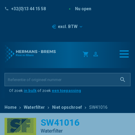
Nu open
+32(0)13 44 15 58
Prijzen
excl. BTW
Of zoek
in bulk
of zoek
een toepassing
Home
Waterfilter
Niet opschroef
SW41016
SW41016
Waterfilter