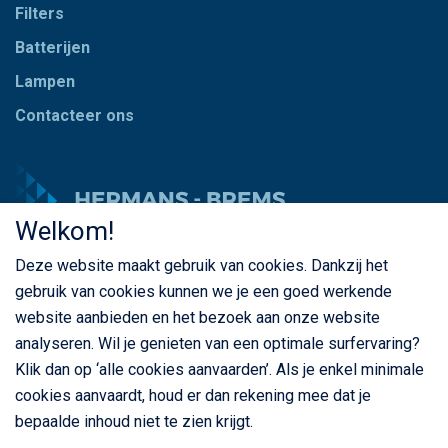
Filters
Batterijen
Lampen
Contacteer ons
Welkom!
Deze website maakt gebruik van cookies. Dankzij het
© Copyright Hermans - Brems 2026. Alle rechten
gebruik van cookies kunnen we je een goed werkende
voorbehouden
website aanbieden en het bezoek aan onze website
BE 0435 787 841
analyseren. Wil je genieten van een optimale surfervaring?
Klik dan op ‘alle cookies aanvaarden’. Als je enkel minimale
cookies aanvaardt, houd er dan rekening mee dat je
bepaalde inhoud niet te zien krijgt.
Privacybeleid
Cookiebeleid
Algemene voorwaarden