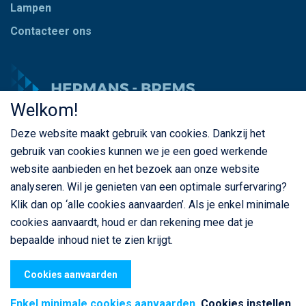
Lampen
Contacteer ons
Welkom!
Deze website maakt gebruik van cookies. Dankzij het
© Copyright Hermans - Brems 2026. Alle rechten
gebruik van cookies kunnen we je een goed werkende
voorbehouden
website aanbieden en het bezoek aan onze website
BE 0435 787 841
analyseren. Wil je genieten van een optimale surfervaring?
Klik dan op ‘alle cookies aanvaarden’. Als je enkel minimale
cookies aanvaardt, houd er dan rekening mee dat je
bepaalde inhoud niet te zien krijgt.
Privacybeleid
Cookiebeleid
Algemene voorwaarden
webdesign
© Sanmax Projects
Cookies aanvaarden
Enkel minimale cookies aanvaarden
Cookies instellen