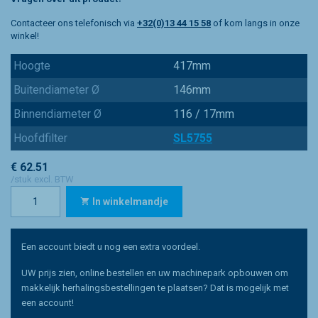
Contacteer ons telefonisch via
+32(0)13 44 15 58
of kom langs in onze
winkel!
Hoogte
417mm
Buitendiameter Ø
146mm
Binnendiameter Ø
116 / 17mm
Hoofdfilter
SL5755
€ 62.51
/stuk excl. BTW
In winkelmandje
Een account biedt u nog een extra voordeel.
UW prijs zien, online bestellen en uw machinepark opbouwen om
makkelijk herhalingsbestellingen te plaatsen? Dat is mogelijk met
een account!