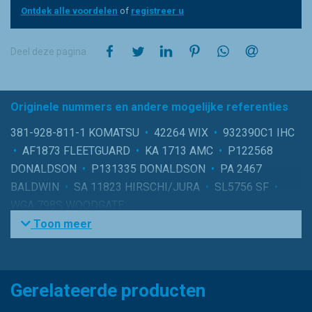
Ontdek alle voordelen
of
registreer u
op Facebook
op Twitter
op LinkedIn
op Pinterest
op WhatsApp
via e-mail
Deel deze pagina
Originele nummers en andere mogelijke referenties
381-928-811-1 KOMATSU
•
42264 WIX
•
932390C1 IHC
•
AF1873 FLEETGUARD
•
KA 1713 AMC
•
P122568
DONALDSON
•
P131335 DONALDSON
•
PA 2467
BALDWIN
•
SA 11823 HIRSCHI/JURA
•
SL5756 SF
•
WGA 798S WOODGATE
Toon meer
Gerelateerde producten