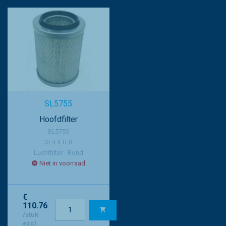
SL5755
Hoofdfilter
SL5755
SF-FILTER
Luchtfilter - Rond
Niet in voorraad
€
110.76
/stuk
excl.