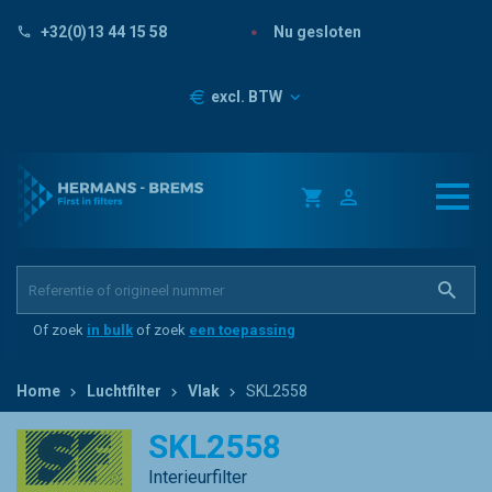
Nu gesloten
+32(0)13 44 15 58
Prijzen
excl. BTW
Of zoek
in bulk
of zoek
een toepassing
Home
Luchtfilter
Vlak
SKL2558
SKL2558
Interieurfilter