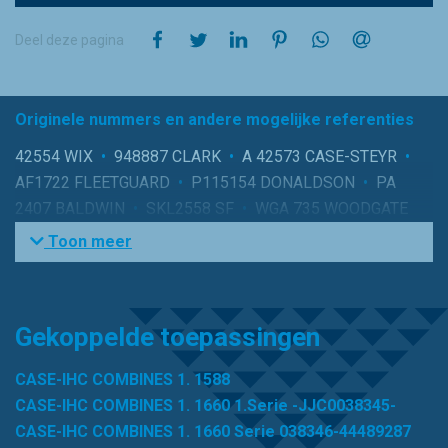
op Facebook
op Twitter
op LinkedIn
op Pinterest
op WhatsApp
via e-mail
Deel deze pagina
Originele nummers en andere mogelijke referenties
42554 WIX
•
948887 CLARK
•
A 42573 CASE-STEYR
•
AF1722 FLEETGUARD
•
P115154 DONALDSON
•
PA
2407 BALDWIN
•
SKL2558 SF
•
WGA 735 WOODGATE
Toon meer
Gekoppelde toepassingen
CASE-IHC COMBINES 1. 1588
CASE-IHC COMBINES 1. 1660 1.Serie -JJC0038345-
CASE-IHC COMBINES 1. 1660 Serie 038346-44489287