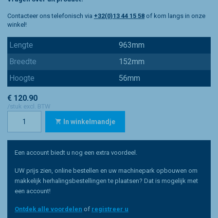
Contacteer ons telefonisch via
+32(0)13 44 15 58
of kom langs in onze
winkel!
Lengte
963mm
Breedte
152mm
Hoogte
56mm
€ 120.90
/stuk excl. BTW
In winkelmandje
Een account biedt u nog een extra voordeel.
UW prijs zien, online bestellen en uw machinepark opbouwen om
makkelijk herhalingsbestellingen te plaatsen? Dat is mogelijk met
een account!
Ontdek alle voordelen
of
registreer u