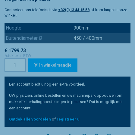
Contacteer ons telefonisch via
+32(0)13 44 15 58
of kom langs in onze
winkel!
Hoogte
900mm
Buitendiameter Ø
450 / 400mm
€ 1799.73
/stuk excl. BTW
In winkelmandje
Een account biedt u nog een extra voordeel.
UW prijs zien, online bestellen en uw machinepark opbouwen om
makkelijk herhalingsbestellingen te plaatsen? Dat is mogelijk met
een account!
Ontdek alle voordelen
of
registreer u