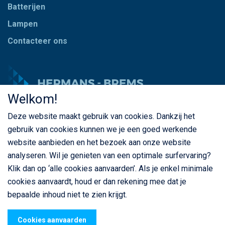
Batterijen
Lampen
Contacteer ons
Welkom!
Deze website maakt gebruik van cookies. Dankzij het
© Copyright Hermans - Brems 2026. Alle rechten
gebruik van cookies kunnen we je een goed werkende
voorbehouden
website aanbieden en het bezoek aan onze website
BE 0435 787 841
analyseren. Wil je genieten van een optimale surfervaring?
Klik dan op ‘alle cookies aanvaarden’. Als je enkel minimale
cookies aanvaardt, houd er dan rekening mee dat je
bepaalde inhoud niet te zien krijgt.
Privacybeleid
Cookiebeleid
Algemene voorwaarden
webdesign
© Sanmax Projects
Cookies aanvaarden