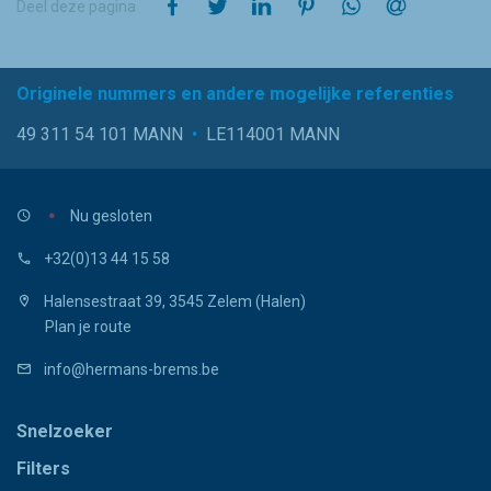
op Facebook
op Twitter
op LinkedIn
op Pinterest
op WhatsApp
via e-mail
Deel deze pagina
Originele nummers en andere mogelijke referenties
49 311 54 101 MANN
•
LE114001 MANN
Nu gesloten
+32(0)13 44 15 58
Halensestraat 39, 3545 Zelem (Halen)
Plan je route
info@hermans-brems.be
Snelzoeker
Filters