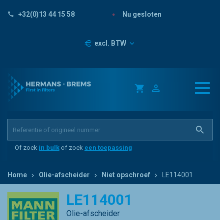
Nu gesloten
+32(0)13 44 15 58
Prijzen
excl. BTW
Of zoek
in bulk
of zoek
een toepassing
Home
Olie-afscheider
Niet opschroef
LE114001
LE114001
Olie-afscheider