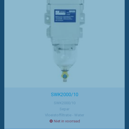
SWK2000/10
SWK2000/10
Separ
Vloeistoffiltratie - Water
Niet in voorraad