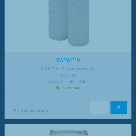
SW10/P10
SW10/P10 - Polypropyleen, 10µ
SF-FILTER
Vloeistoffiltratie - Water
In voorraad
Prijs op aanvraag