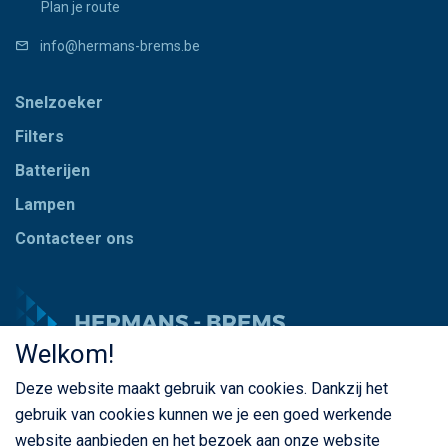
Plan je route
info@hermans-brems.be
Snelzoeker
Filters
Batterijen
Lampen
Contacteer ons
Welkom!
Deze website maakt gebruik van cookies. Dankzij het
© Copyright Hermans - Brems 2026. Alle rechten
gebruik van cookies kunnen we je een goed werkende
voorbehouden
website aanbieden en het bezoek aan onze website