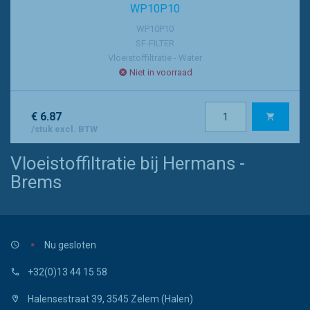
WP10P10
WP10P10
SF-FILTER
Vloeistoffiltratie - Water
Niet in voorraad
€ 6.87
/stuk excl. BTW
Vloeistoffiltratie bij Hermans -
Brems
Nu gesloten
+32(0)13 44 15 58
Halensestraat 39, 3545 Zelem (Halen)