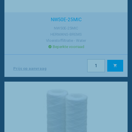
NW50E-25MIC
NW50E-25MIC
HERMANS-BREMS
Vloeistoffiltratie - Water
Beperkte voorraad
Prijs op aanvraag