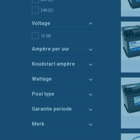
240
(2)
Voltage
12
(8)
Ampère per uur
Koudstart ampère
Wattage
Pool type
Garantie periode
Merk