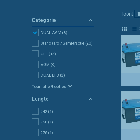
Toont
Categorie
DUAL AGM
(8)
Standaard / Semi-tractie
(20)
GEL
(12)
AGM
(3)
DUAL EFB
(2)
Toon alle 9 opties
Lengte
242
(1)
260
(1)
278
(1)