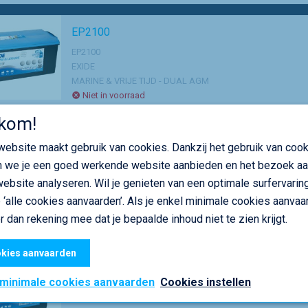
EP2100
EP2100
EXIDE
MARINE & VRIJE TIJD - DUAL AGM
Niet in voorraad
Alternatieve producten
kom!
ebsite maakt gebruik van cookies. Dankzij het gebruik van coo
EP450
 we je een goed werkende website aanbieden en het bezoek a
EP450
ebsite analyseren. Wil je genieten van een optimale surfervaring
EXIDE
 ‘alle cookies aanvaarden’. Als je enkel minimale cookies aanvaar
MARINE & VRIJE TIJD - DUAL AGM
r dan rekening mee dat je bepaalde inhoud niet te zien krijgt.
Niet in voorraad
kies aanvaarden
EP500
 minimale cookies aanvaarden
Cookies instellen
EP500
EXIDE