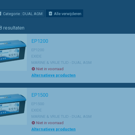
Categorie : DUAL AGM
Alle verwijderen
8
resultaten
EP1200
EP1200
EXIDE
MARINE & VRIJE TIJD - DUAL AGM
Niet in voorraad
Alternatieve producten
EP1500
EP1500
EXIDE
MARINE & VRIJE TIJD - DUAL AGM
Niet in voorraad
Alternatieve producten