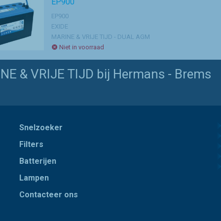
EP900
EP900
EXIDE
MARINE & VRIJE TIJD - DUAL AGM
Niet in voorraad
NE & VRIJE TIJD bij Hermans - Brems
Snelzoeker
Filters
Batterijen
Lampen
Contacteer ons