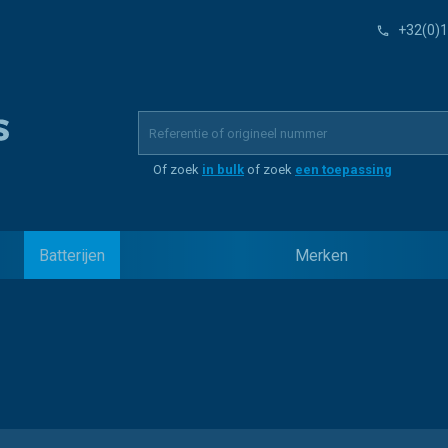
+32(0)1
Of zoek
in bulk
of zoek
een toepassing
Batterijen
Merken