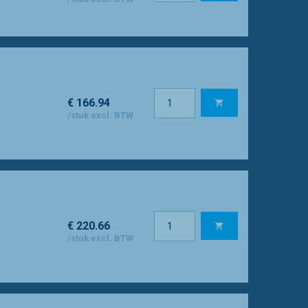
€ 166.94
/stuk excl. BTW
€ 220.66
/stuk excl. BTW