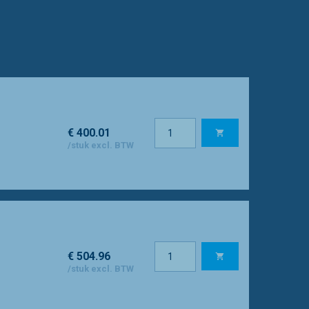
€ 400.01
/stuk excl. BTW
€ 504.96
/stuk excl. BTW