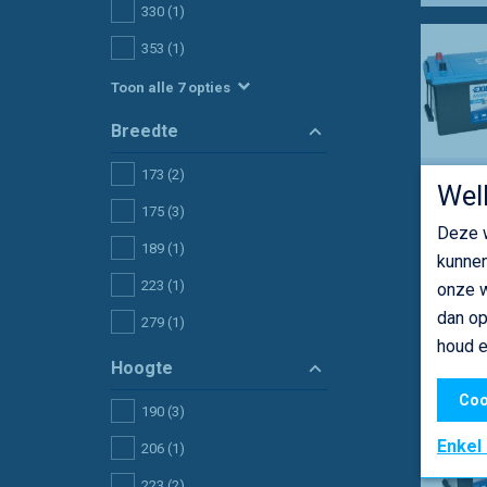
330
(1)
353
(1)
Toon alle 7 opties
Breedte
173
(2)
Wel
175
(3)
Deze w
189
(1)
kunnen
223
(1)
onze w
dan op
279
(1)
houd e
Hoogte
Coo
190
(3)
Enkel
206
(1)
223
(2)