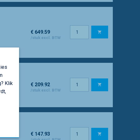
€ 649.59
/stuk excl. BTW
kies
an
? Klik
€ 209.92
/stuk excl. BTW
dt,
€ 147.93
/stuk excl. BTW