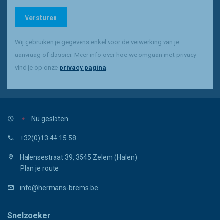
Gelieve dit veld leeg te laten
Versturen
Wij gebruiken je gegevens enkel voor de verwerking van je
aanvraag of dossier. Meer info over hoe we omgaan met privacy
vind je op onze
privacy pagina
.
Nu gesloten
+32(0)13 44 15 58
Halensestraat 39, 3545 Zelem (Halen)
Plan je route
info@hermans-brems.be
Snelzoeker