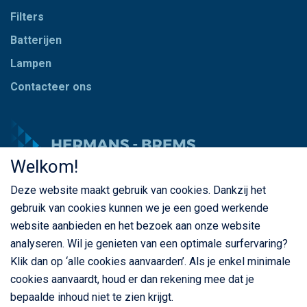
Filters
Batterijen
Lampen
Contacteer ons
Welkom!
Deze website maakt gebruik van cookies. Dankzij het
© Copyright Hermans - Brems 2026. Alle rechten
gebruik van cookies kunnen we je een goed werkende
voorbehouden
website aanbieden en het bezoek aan onze website
BE 0435 787 841
analyseren. Wil je genieten van een optimale surfervaring?
Klik dan op ‘alle cookies aanvaarden’. Als je enkel minimale
cookies aanvaardt, houd er dan rekening mee dat je
bepaalde inhoud niet te zien krijgt.
Privacybeleid
Cookiebeleid
Algemene voorwaarden