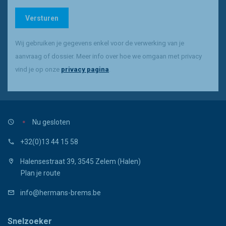
Gelieve dit veld leeg te laten
Versturen
Wij gebruiken je gegevens enkel voor de verwerking van je
aanvraag of dossier. Meer info over hoe we omgaan met privacy
vind je op onze
privacy pagina
.
Nu gesloten
+32(0)13 44 15 58
Halensestraat 39, 3545 Zelem (Halen)
Plan je route
info@hermans-brems.be
Snelzoeker