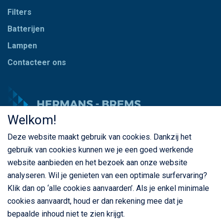
Filters
Batterijen
Lampen
Contacteer ons
Welkom!
Deze website maakt gebruik van cookies. Dankzij het
© Copyright Hermans - Brems 2026. Alle rechten
gebruik van cookies kunnen we je een goed werkende
voorbehouden
website aanbieden en het bezoek aan onze website
BE 0435 787 841
analyseren. Wil je genieten van een optimale surfervaring?
Klik dan op ‘alle cookies aanvaarden’. Als je enkel minimale
cookies aanvaardt, houd er dan rekening mee dat je
bepaalde inhoud niet te zien krijgt.
Privacybeleid
Cookiebeleid
Algemene voorwaarden